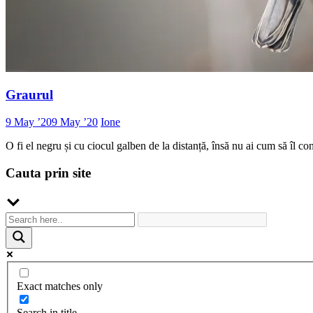
Graurul
9 May ’20
9 May ’20
Ione
O fi el negru și cu ciocul galben de la distanță, însă nu ai cum să îl c
Cauta prin site
Exact matches only
Search in title