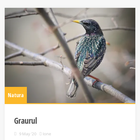
Natura
Graurul
9 May ’20
Ione