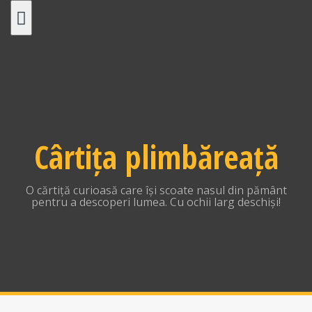
Skip
to
content
Cârtița plimbăreață
O cărtiță curioasă care își scoate nasul din pământ
pentru a descoperi lumea. Cu ochii larg deschiși!