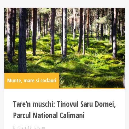
Munte, mare si coclauri
Tare’n muschi: Tinovul Saru Dornei,
Parcul National Calimani
4 Jan ’19
Ione