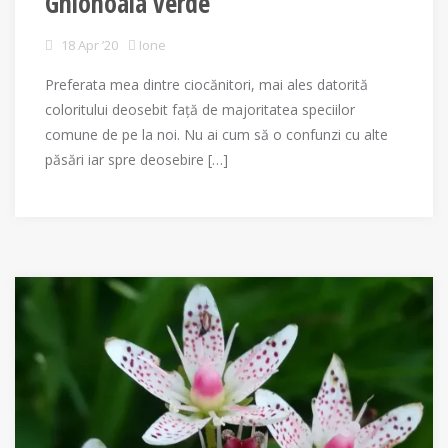
Ghionoaia verde
18 Apr ’20
Ione
Preferata mea dintre ciocănitori, mai ales datorită
coloritului deosebit față de majoritatea speciilor
comune de pe la noi. Nu ai cum să o confunzi cu alte
păsări iar spre deosebire […]