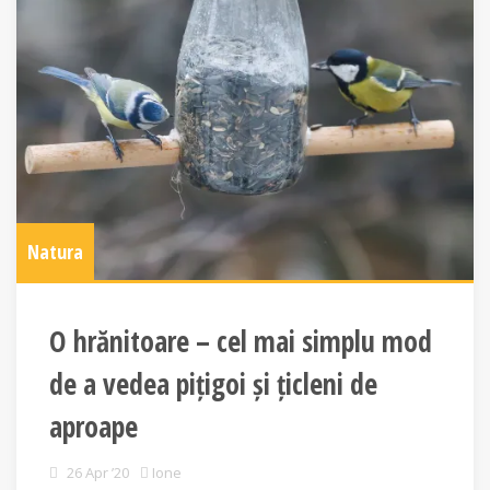
Natura
O hrănitoare – cel mai simplu mod
de a vedea pițigoi și țicleni de
aproape
26 Apr ’20
Ione