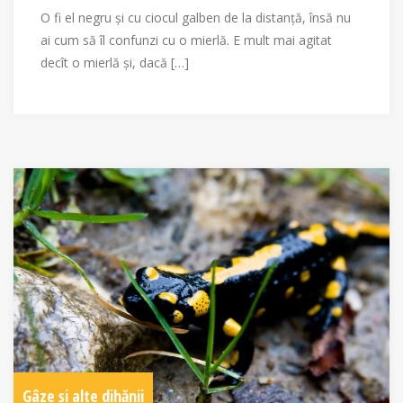
O fi el negru și cu ciocul galben de la distanță, însă nu
ai cum să îl confunzi cu o mierlă. E mult mai agitat
decît o mierlă și, dacă […]
Gâze și alte dihănii