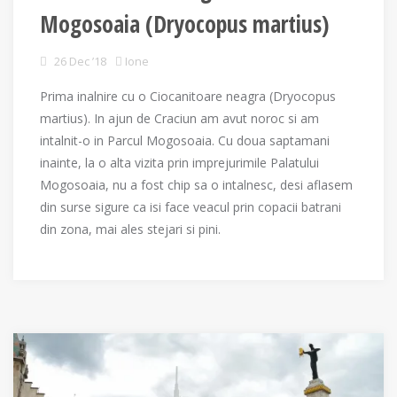
Mogosoaia (Dryocopus martius)
26 Dec ’18
Ione
Prima inalnire cu o Ciocanitoare neagra (Dryocopus
martius). In ajun de Craciun am avut noroc si am
intalnit-o in Parcul Mogosoaia. Cu doua saptamani
inainte, la o alta vizita prin imprejurimile Palatului
Mogosoaia, nu a fost chip sa o intalnesc, desi aflasem
din surse sigure ca isi face veacul prin copacii batrani
din zona, mai ales stejari si pini.