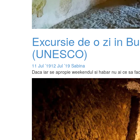
Excursie de o zi in Bu
(UNESCO)
11 Jul ’19
12 Jul ’19
Sabina
Daca iar se apropie weekendul si habar nu ai ce sa faci