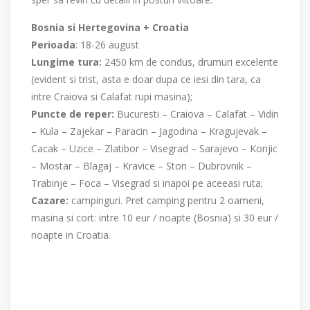
Bosnia si Hertegovina + Croatia
Perioada
: 18-26 august
Lungime tura:
2450 km de condus, drumuri excelente
(evident si trist, asta e doar dupa ce iesi din tara, ca
intre Craiova si Calafat rupi masina);
Puncte de reper:
Bucuresti – Craiova – Calafat – Vidin
– Kula – Zajekar – Paracin – Jagodina – Kragujevak –
Cacak – Uzice – Zlatibor – Visegrad – Sarajevo – Konjic
– Mostar – Blagaj – Kravice – Ston – Dubrovnik –
Trabinje – Foca – Visegrad si inapoi pe aceeasi ruta;
Cazare:
campinguri. Pret camping pentru 2 oameni,
masina si cort: intre 10 eur / noapte (Bosnia) si 30 eur /
noapte in Croatia.