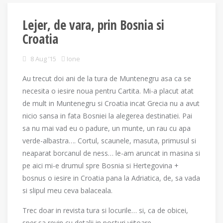
Lejer, de vara, prin Bosnia si
Croatia
8 Aug ’15
Ione
Au trecut doi ani de la tura de Muntenegru asa ca se
necesita o iesire noua pentru Cartita. Mi-a placut atat
de mult in Muntenegru si Croatia incat Grecia nu a avut
nicio sansa in fata Bosniei la alegerea destinatiei. Pai
sa nu mai vad eu o padure, un munte, un rau cu apa
verde-albastra…. Cortul, scaunele, masuta, primusul si
neaparat borcanul de ness… le-am aruncat in masina si
pe aici mi-e drumul spre Bosnia si Hertegovina +
bosnus o iesire in Croatia pana la Adriatica, de, sa vada
si slipul meu ceva balaceala.
Trec doar in revista tura si locurile… si, ca de obicei,
sper sa revin cu detalii in posturi viitoare.