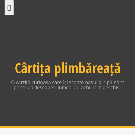
Skip
to
content
Cârtița plimbăreață
O cărtiță curioasă care își scoate nasul din pământ
pentru a descoperi lumea. Cu ochii larg deschiși!