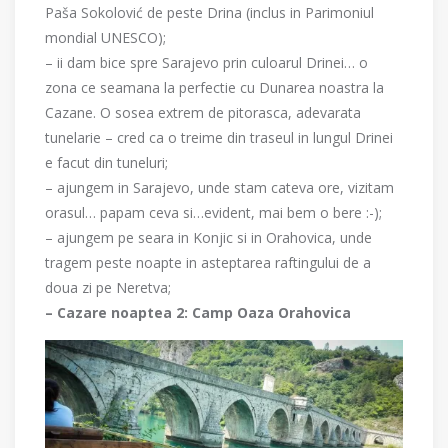
Paša Sokolović de peste Drina (inclus in Parimoniul
mondial UNESCO);
– ii dam bice spre Sarajevo prin culoarul Drinei… o
zona ce seamana la perfectie cu Dunarea noastra la
Cazane. O sosea extrem de pitorasca, adevarata
tunelarie – cred ca o treime din traseul in lungul Drinei
e facut din tuneluri;
– ajungem in Sarajevo, unde stam cateva ore, vizitam
orasul… papam ceva si…evident, mai bem o bere :-);
– ajungem pe seara in Konjic si in Orahovica, unde
tragem peste noapte in asteptarea raftingului de a
doua zi pe Neretva;
– Cazare noaptea 2: Camp Oaza Orahovica