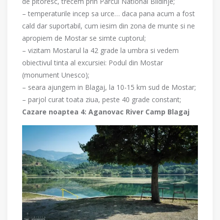
de pitoresc, trecem prin Parcul National Blidinje;
– temperaturile incep sa urce… daca pana acum a fost
cald dar suportabil, cum iesim din zona de munte si ne
apropiem de Mostar se simte cuptorul;
– vizitam Mostarul la 42 grade la umbra si vedem
obiectivul tinta al excursiei: Podul din Mostar
(monument Unesco);
– seara ajungem in Blagaj, la 10-15 km sud de Mostar;
– parjol curat toata ziua, peste 40 grade constant;
Cazare noaptea 4: Aganovac River Camp Blagaj