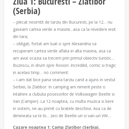
Ziua 1: Bucuresti – Zlatibor
(Serbia)
– plecat nesimtit de tarziu din Bucuresti, pe la 12… nu
gaseam cartea verde a masinii…asa ca la revedere iesit
din tara;
– obligat, fortat am luat-o spre Alexandria sa
recuperam cartea verde aflata in alta masina, asa ca
am avut ocazia sa trecem prin primul obiectiv turistic…
Buzescu, in drum spre Rosiori. Incredibil, comic si tragic
in acelasi timp… no comment:
– i-am dat bice pana seara tarziu cand a ajuns in vestul
Serbiei, la Zlatibor. In camping am nimerit peste o
intalnire a clubului posesorilor de Volkswagen Beetle si
Van (Camper). La 12 noaptea, cu multa muzica si bere
in sistem, ne-au primit cu bratele deschise. Asa ca de
dimineata sa te tii… zeci de Beetle-uri si van-uri VW…
Cazare noaptea 1: Camp Zlatibor (Serbia).