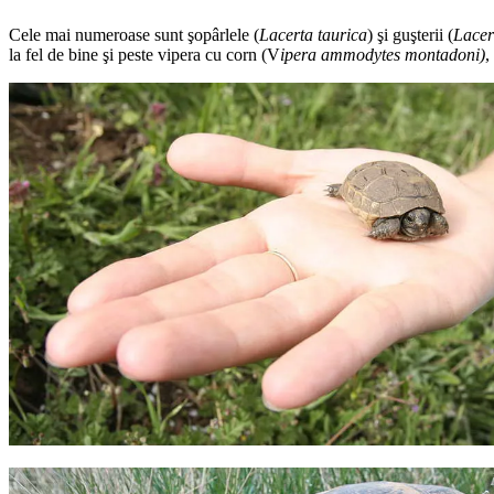
Cele mai numeroase sunt şopârlele (
Lacerta taurica
) şi guşterii (
Lacert
la fel de bine şi peste vipera cu corn (V
ipera ammodytes montadoni)
,