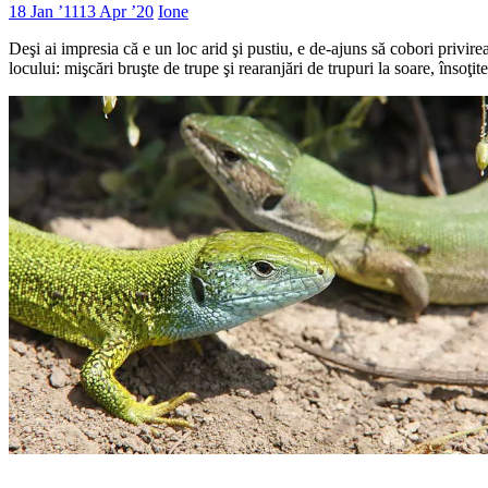
18 Jan ’11
13 Apr ’20
Ione
Deşi ai impresia că e un loc arid şi pustiu, e de-ajuns să cobori privir
locului: mişcări bruşte de trupe şi rearanjări de trupuri la soare, însoţi