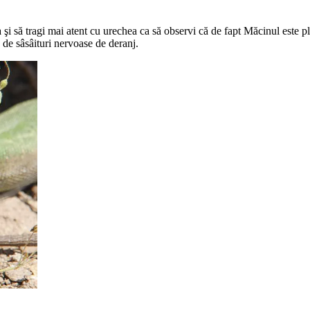
ea şi să tragi mai atent cu urechea ca să observi că de fapt Măcinul este 
te de sâsâituri nervoase de deranj.