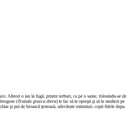
ce. Alteori o iau la fugă, printre ierburi, ca pe o sanie, folosindu-se de
obrogene (
Testudo graeca ibera
) te fac să te opreşti şi să le studiezi pe
i chiar şi pui de broască ţestoasă, adevărate miniaturi, copii fidele dupa