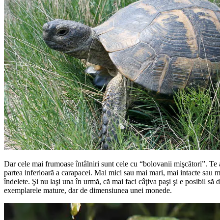
Dar cele mai frumoase întâlniri sunt cele cu “bolovanii mişcători”. Te ap
partea inferioară a carapacei. Mai mici sau mai mari, mai intacte sau m
îndelete. Şi nu laşi una în urmă, că mai faci câţiva paşi şi e posibil să 
exemplarele mature, dar de dimensiunea unei monede.