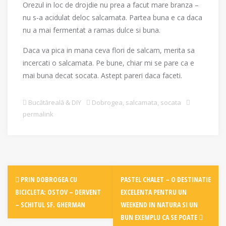
Orezul in loc de drojdie nu prea a facut mare branza –
nu s-a acidulat deloc salcamata. Partea buna e ca daca
nu a mai fermentat a ramas dulce si buna.
Daca va pica in mana ceva flori de salcam, merita sa
incercati o salcamata. Pe bune, chiar mi se pare ca e
mai buna decat socata. Astept pareri daca faceti.
Bucătăreală & DIY
Dobrogea
,
salcamata
,
socata
permalink
Post
PRIN DOBROGEA CU
PASTEL CHALET – O DESTINATIE
navigation
BICICLETA: OSTOV – DERVENT
EXCELENTA PENTRU UN
– SCHITUL SF. GHERMAN
WEEKEND IN NATURA SI UN
BUN EXEMPLU CA SE POATE