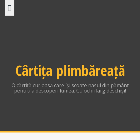
Skip
to
content
Cârtița plimbăreață
O cărtiță curioasă care își scoate nasul din pământ
pentru a descoperi lumea. Cu ochii larg deschiși!