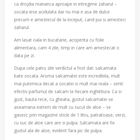
ca drojdia mananca aproape in intregime zaharul –
socata iese acidulata dar nu mai e asa de dulce
precum e amestecul de la inceput, cand pui si amesteci
zaharul.
Am lasat oala in bucatarie, acoperita cu folie
alimentara, cam 4 zile, timp in care am amestecat o
data pe zi.
Dupa cele patru zile verdictul a fost dat: salcamata
bate socata. Aroma salcamatei este incredibila, mult
mai puternica decat a socatei si mult mai reala – simti
efectiv parfumul de salcam la fiecare inghititura. Ca si
gust, bauta rece, cu gheata, gustul salcamatei se
aseamana extrem de mult cu sucul de aloe – se
gasesc prin magazine sticle de 1 litru, patratoase, verzi,
cu suc de aloe care are si pulpa. Salcamata are fix
gustul ala de aloe, evident fara pic de pulpa.