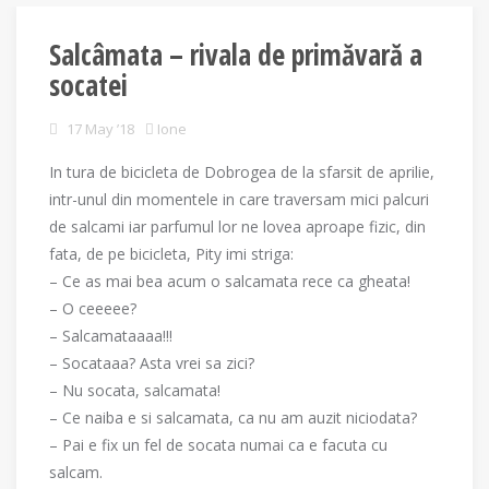
Salcâmata – rivala de primăvară a
socatei
17 May ’18
Ione
In tura de bicicleta de Dobrogea de la sfarsit de aprilie,
intr-unul din momentele in care traversam mici palcuri
de salcami iar parfumul lor ne lovea aproape fizic, din
fata, de pe bicicleta, Pity imi striga:
– Ce as mai bea acum o salcamata rece ca gheata!
– O ceeeee?
– Salcamataaaa!!!
– Socataaa? Asta vrei sa zici?
– Nu socata, salcamata!
– Ce naiba e si salcamata, ca nu am auzit niciodata?
– Pai e fix un fel de socata numai ca e facuta cu
salcam.