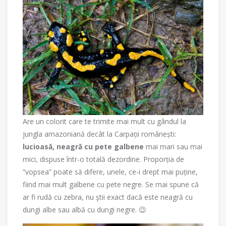
Are un colorit care te trimite mai mult cu gândul la
jungla amazoniană decât la Carpații românești:
lucioasă, neagră cu pete galbene
mai mari sau mai
mici, dispuse într-o totală dezordine. Proporția de
”vopsea” poate să difere, unele, ce-i drept mai puține,
fiind mai mult galbene cu pete negre. Se mai spune că
ar fi rudă cu zebra, nu ştii exact dacă este neagră cu
dungi albe sau albă cu dungi negre. 😉