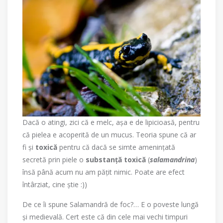
Dacă o atingi, zici că e melc, așa e de lipicioasă, pentru
că pielea e acoperită de un mucus. Teoria spune că ar
fi și
toxică
pentru că dacă se simte amenințată
secretă prin piele o
substanță toxică
(
salamandrina
)
însă până acum nu am pățit nimic. Poate are efect
întârziat, cine știe :))
De ce îi spune Salamandră de foc?… E o poveste lungă
și medievală. Cert este că din cele mai vechi timpuri