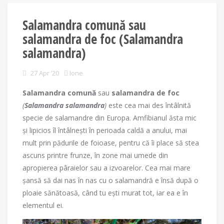
Salamandra comună sau
salamandra de foc (Salamandra
salamandra)
27 Apr ’20
Ione
Salamandra comună
sau
salamandra de foc
(
Salamandra salamandra
)
este cea mai des întâlnită
specie de salamandre din Europa. Amfibianul ăsta mic
și lipicios îl întâlnești în perioada caldă a anului, mai
mult prin pădurile de foioase, pentru că îi place să stea
ascuns printre frunze, în zone mai umede din
apropierea pâraielor sau a izvoarelor. Cea mai mare
șansă să dai nas în nas cu o salamandră e însă după o
ploaie sănătoasă, când tu ești murat tot, iar ea e în
elementul ei.