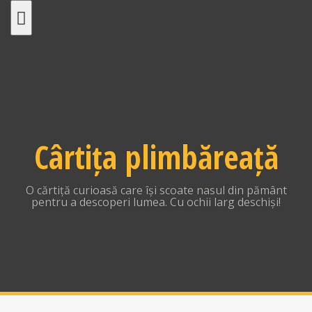
Skip
to
content
Cârtița plimbăreață
O cărtiță curioasă care își scoate nasul din pământ
pentru a descoperi lumea. Cu ochii larg deschiși!