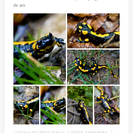
de ani.
Gâze și alte dihănii
,
Natura
Dihănii
,
Salamandra