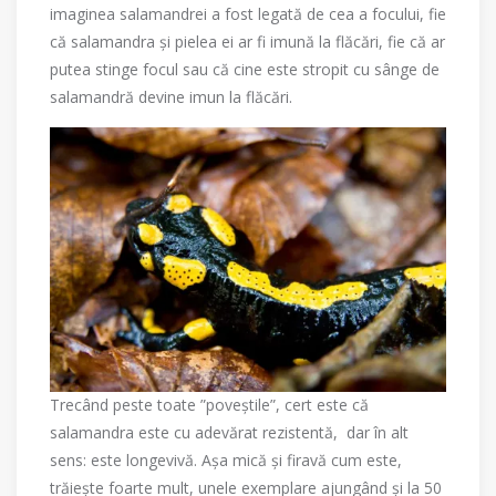
imaginea salamandrei a fost legată de cea a focului, fie
că salamandra și pielea ei ar fi imună la flăcări, fie că ar
putea stinge focul sau că cine este stropit cu sânge de
salamandră devine imun la flăcări.
Trecând peste toate ”poveștile”, cert este că
salamandra este cu adevărat rezistentă, dar în alt
sens: este longevivă. Așa mică și firavă cum este,
trăiește foarte mult, unele exemplare ajungând și la 50