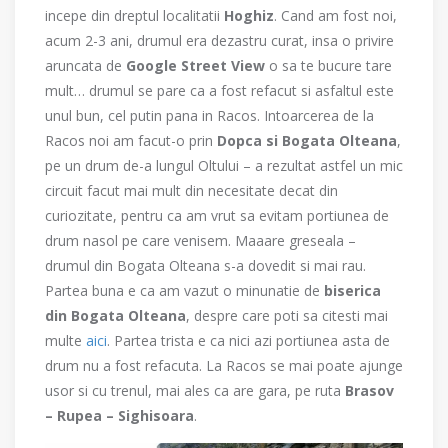
incepe din dreptul localitatii
Hoghiz
. Cand am fost noi,
acum 2-3 ani, drumul era dezastru curat, insa o privire
aruncata de
Google Street View
o sa te bucure tare
mult… drumul se pare ca a fost refacut si asfaltul este
unul bun, cel putin pana in Racos. Intoarcerea de la
Racos noi am facut-o prin
Dopca si Bogata Olteana
,
pe un drum de-a lungul Oltului – a rezultat astfel un mic
circuit facut mai mult din necesitate decat din
curiozitate, pentru ca am vrut sa evitam portiunea de
drum nasol pe care venisem. Maaare greseala –
drumul din Bogata Olteana s-a dovedit si mai rau.
Partea buna e ca am vazut o minunatie de
biserica
din Bogata Olteana
, despre care poti sa citesti mai
multe
aici
. Partea trista e ca nici azi portiunea asta de
drum nu a fost refacuta. La Racos se mai poate ajunge
usor si cu trenul, mai ales ca are gara, pe ruta
Brasov
– Rupea – Sighisoara
.