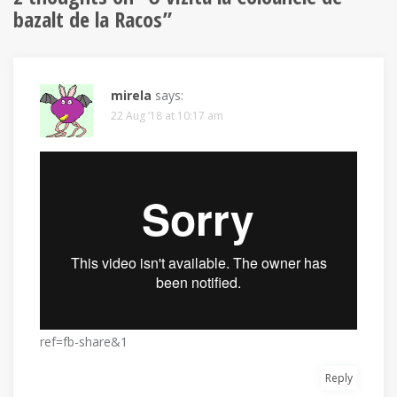
bazalt de la Racos
”
mirela
says:
22 Aug ’18 at 10:17 am
ref=fb-share&1
Reply