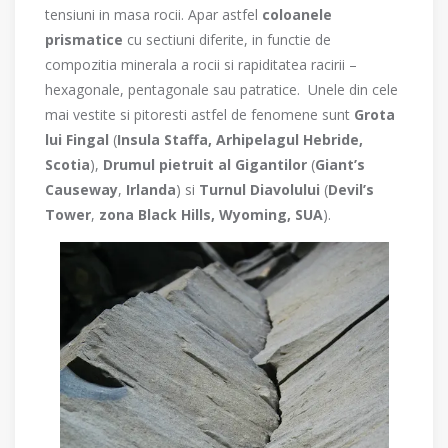
tensiuni in masa rocii. Apar astfel
coloanele
prismatice
cu sectiuni diferite, in functie de
compozitia minerala a rocii si rapiditatea racirii –
hexagonale, pentagonale sau patratice. Unele din cele
mai vestite si pitoresti astfel de fenomene sunt
Grota
lui Fingal
(
Insula Staffa, Arhipelagul Hebride,
Scotia
),
Drumul pietruit al Gigantilor
(
Giant’s
Causeway
,
Irlanda
) si
Turnul Diavolului
(
Devil’s
Tower
,
zona Black Hills, Wyoming, SUA
).