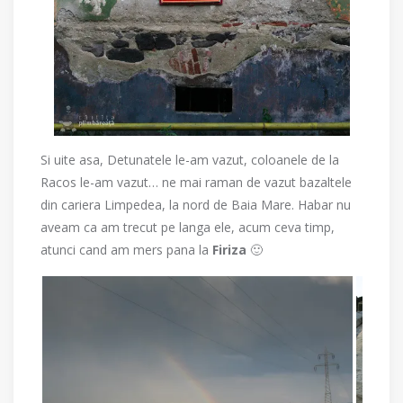
Si uite asa, Detunatele le-am vazut, coloanele de la
Racos le-am vazut… ne mai raman de vazut bazaltele
din cariera Limpedea, la nord de Baia Mare. Habar nu
aveam ca am trecut pe langa ele, acum ceva timp,
atunci cand am mers pana la
Firiza
🙂