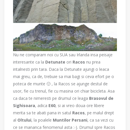
Nu ne comparam noi cu SUA sau Irlanda insa peisaje
interesante ca la
Detunate
ori
Racos
nu prea
intalnesti prin tara. Daca la Detunate ajungi o leaca
mai greu, ca de, trebuie sa mai bagi si ceva efort pe o
poteca de munte 🙂 , la Racos se ajunge destul de
usor, fie cu trenul, fie cu masina ori chiar bicicleta. Asa
ca daca te nimeresti pe drumul ce leaga
Brasovul de
Sighisoara
, adica
E60
, si ai vreo doua ore libere
merita sa te abati pana in satul
Racos
, pe malul drept
al
Oltului
, la poalele
Muntilor Persani
, ca sa vezi cu
ce se mananca fenomenul asta :-). Drumul spre Racos