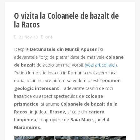
O vizita la Coloanele de bazalt de
la Racos
23 Nov ’13
Ione
Despre
Detunatele din Muntii Apuseni
si
adevaratele “orgi de piatra” date de masivele
coloane
de bazalt
de acolo am mai vorbit
(vezi articol aici)
.
Putina lume stie insa ca in Romania mai avem inca
doua locuri in care putem sa vedem acest
fenomen
geologic interesant
– adevarate tasniri de roci
bazaltice cu aspect spectaculos de
coloane
prismatice
, si anume
Coloanele de bazalt de la
Racos
, in judetul
Brasov
, si cele din
cariera
Limpedea
, in apropiere de
Baia Mare
, judetul
Maramures
.