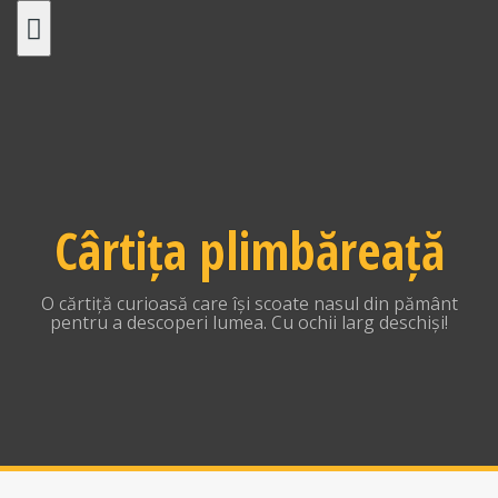
Skip
to
content
Cârtița plimbăreață
O cărtiță curioasă care își scoate nasul din pământ
pentru a descoperi lumea. Cu ochii larg deschiși!