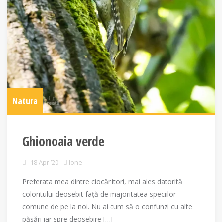
Natura
Ghionoaia verde
18 Apr ’20
Ione
Preferata mea dintre ciocănitori, mai ales datorită
coloritului deosebit față de majoritatea speciilor
comune de pe la noi. Nu ai cum să o confunzi cu alte
păsări iar spre deosebire […]