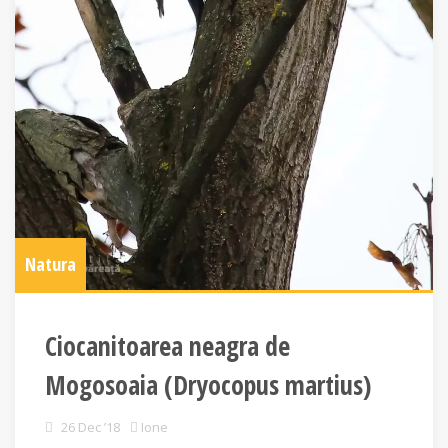
Natura
Ciocanitoarea neagra de
Mogosoaia (Dryocopus martius)
26 Dec ’18
Ione