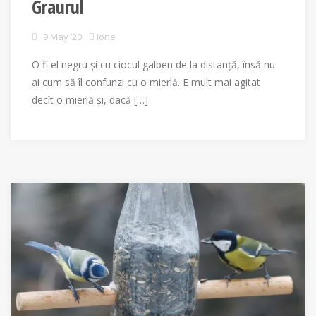
Graurul
9 May ’20
Ione
O fi el negru și cu ciocul galben de la distanță, însă nu
ai cum să îl confunzi cu o mierlă. E mult mai agitat
decît o mierlă și, dacă […]