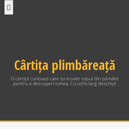
Skip
to
content
Cârtița plimbăreață
O cărtiță curioasă care își scoate nasul din pământ
pentru a descoperi lumea. Cu ochii larg deschiși!