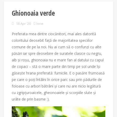
Ghionoaia verde
18 Apr ’20
Ione
Preferata mea dintre ciocănitori, mai ales datorită
coloritului deosebit față de majoritatea speciilor
comune de pe la noi. Nu ai cum să o confunzi cu alte
păsări iar spre deosebire de suratele clasice cu negru,
alb și roșu, ghionoaia nu e mare fan al datului cu capul
de copaci – stă o mare parte din timp pe sol unde își
găsește hrana preferată: furnicile. E o pasăre frumoasă
pe care o poți întâlni în orice parc sau prin pădurile de
foioase cu arbori bătrâni și care nu are nicio legătură
cu zgripțuroaicele, gheonoaiele și scorpiile slute și
urâte de prin basme :).