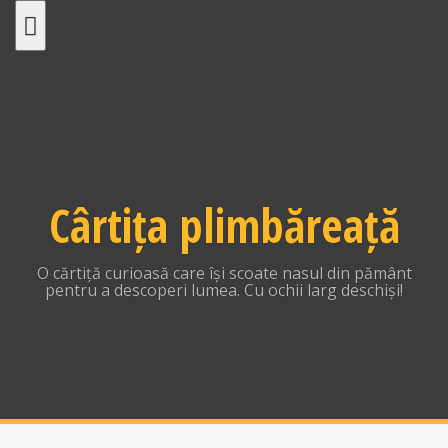
Skip
to
content
Cârtița plimbăreață
O cărtiță curioasă care își scoate nasul din pământ
pentru a descoperi lumea. Cu ochii larg deschiși!