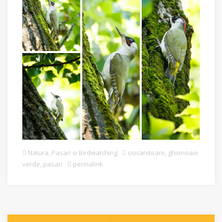
Natura
,
Pasari si Birdwatching
ciocanitoare
,
ghionoaie
verde
,
pasari
permalink