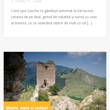
13 May ’11
Ione
Cand spui Saschiz te gândeşti automat la trei lucruri:
cetatea de pe deal, gemul de rubarbă şi turnul cu ceas
al bisericii, ce ce seamănă izbitor de mult cu cel […]
Munte, mare si coclauri