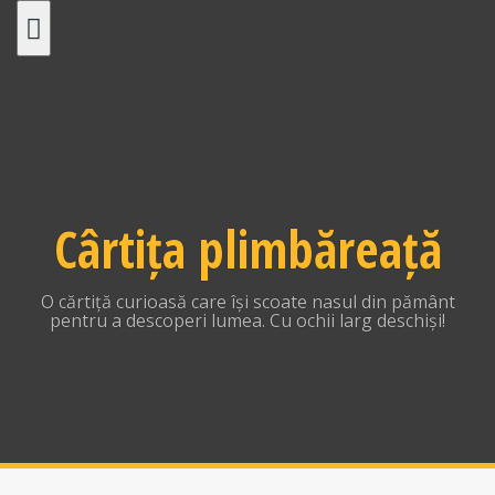
Skip
to
content
Cârtița plimbăreață
O cărtiță curioasă care își scoate nasul din pământ
pentru a descoperi lumea. Cu ochii larg deschiși!