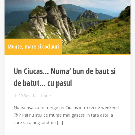
Munte, mare si coclauri
Un Ciucas… Numa’ bun de baut si
de batut… cu pasul
20 Sep ’14
Ione
Nu ea asa ca ar merge un Ciucas intr-o zi de weekend
🙂 ? Pai nu stiu ce munte mai gasesti in tara asta la
care sa ajungi atat de […]