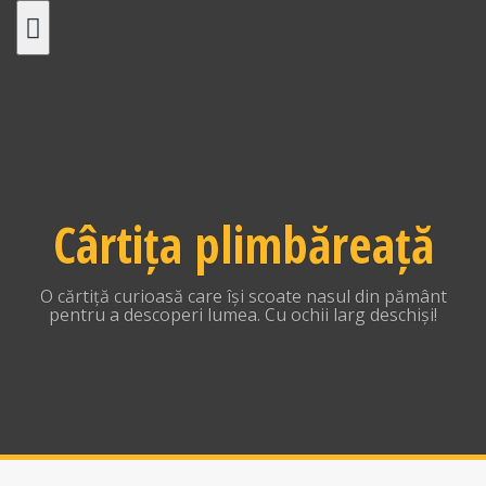
Skip
to
content
Cârtița plimbăreață
O cărtiță curioasă care își scoate nasul din pământ
pentru a descoperi lumea. Cu ochii larg deschiși!