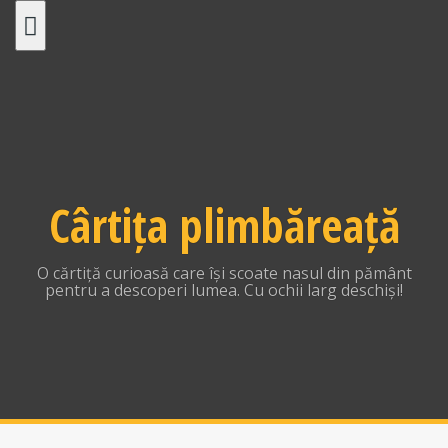
Skip
to
content
Cârtița plimbăreață
O cărtiță curioasă care își scoate nasul din pământ
pentru a descoperi lumea. Cu ochii larg deschiși!