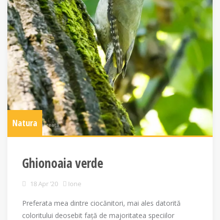
Natura
Ghionoaia verde
18 Apr ’20
Ione
Preferata mea dintre ciocănitori, mai ales datorită
coloritului deosebit față de majoritatea speciilor