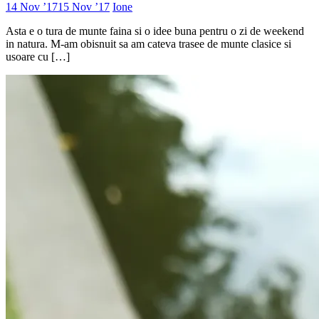
14 Nov ’17
15 Nov ’17
Ione
Asta e o tura de munte faina si o idee buna pentru o zi de weekend
in natura. M-am obisnuit sa am cateva trasee de munte clasice si
usoare cu […]