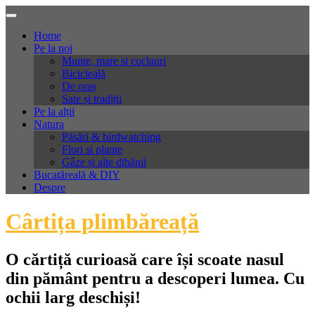
Skip
to
Home
content
Pe la noi
Munte, mare si coclauri
Bicicleală
De oraș
Sate și tradiții
Pe la alții
Natura
Păsări & birdwatching
Flori si plante
Gâze și alte dihănii
Bucatăreală & DIY
Despre
Cârtița plimbăreață
O cărtiță curioasă care își scoate nasul
din pământ pentru a descoperi lumea. Cu
ochii larg deschiși!