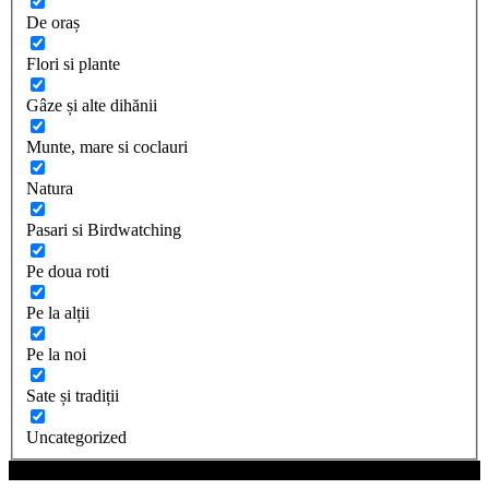
De oraș
Flori si plante
Gâze și alte dihănii
Munte, mare si coclauri
Natura
Pasari si Birdwatching
Pe doua roti
Pe la alții
Pe la noi
Sate și tradiții
Uncategorized
| ©Cartita Plimbareata 2017