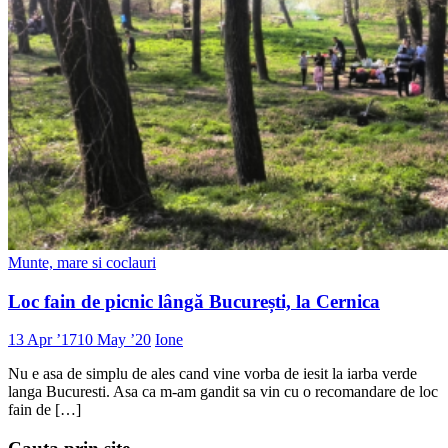
Munte, mare si coclauri
Loc fain de picnic lângă București, la Cernica
13 Apr ’17
10 May ’20
Ione
Nu e asa de simplu de ales cand vine vorba de iesit la iarba verde
langa Bucuresti. Asa ca m-am gandit sa vin cu o recomandare de loc
fain de […]