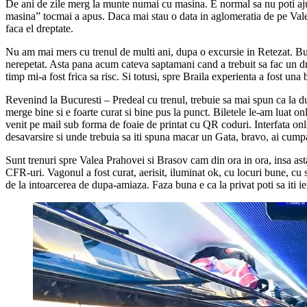
De ani de zile merg la munte numai cu masina. E normal sa nu poti aju
masina” tocmai a apus. Daca mai stau o data in aglomeratia de pe Vale
faca el dreptate.
Nu am mai mers cu trenul de multi ani, dupa o excursie in Retezat. Bucur
nerepetat. Asta pana acum cateva saptamani cand a trebuit sa fac un dru
timp mi-a fost frica sa risc. Si totusi, spre Braila experienta a fost un
Revenind la Bucuresti – Predeal cu trenul, trebuie sa mai spun ca la 
merge bine si e foarte curat si bine pus la punct. Biletele le-am luat on
venit pe mail sub forma de foaie de printat cu QR coduri. Interfata on
desavarsire si unde trebuia sa iti spuna macar un Gata, bravo, ai cumpara
Sunt trenuri spre Valea Prahovei si Brasov cam din ora in ora, insa asta
CFR-uri. Vagonul a fost curat, aerisit, iluminat ok, cu locuri bune, cu s
de la intoarcerea de dupa-amiaza. Faza buna e ca la privat poti sa iti iei 