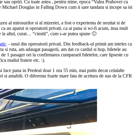
e sau opriri. Cu toate astea , pentru mine, epoca “Valea Prahovei cu
e Michael Douglas in Falling Down cum ii sare tandara si incepe sa isi
u al mirosurilor si al mizeriei, a fost o experienta de neuitat si de
a au aparut si operatorii privati, ca ai pana si wi-fi acum, insa mult
te la altul, curat… “cinstit”, cum s-ar putea spune 🙂
atic
– unul din opreratorii privati. Din feedback-ul primit am inteles ca
ata si ruta, am adaugat pasagerii, am dat cu cardul si hop, biletele au
e 1 pasager ori la confirmarea cumpararii biletelor, care lipseste cu
a mailul fraiere etc. :).
 si face pana in Predeal doar 1 ora 55 min, mai putin decat celalalte
ori si amabili. O diferenta foarte mare fata de acritura de nas de la CFR
.