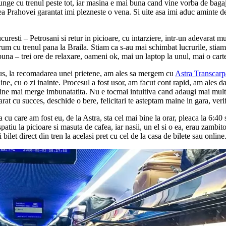
nge cu trenul peste tot, iar masina e mai buna cand vine vorba de bagaj
a Prahovei garantat imi plezneste o vena. Si uite asa imi aduc aminte d
esti – Petrosani si retur in picioare, cu intarziere, intr-un adevarat muze
m cu trenul pana la Braila. Stiam ca s-au mai schimbat lucrurile, stiam c
a buna – trei ore de relaxare, oameni ok, mai un laptop la unul, mai o car
dus, la recomadarea unei prietene, am ales sa mergem cu
Astra Transcarp
line, cu o zi inainte. Procesul a fost usor, am facut cont rapid, am ales d
line mai merge imbunatatita. Nu e tocmai intuitiva cand adaugi mai mult d
t cu succes, deschide o bere, felicitari te asteptam maine in gara, verific
 cu care am fost eu, de la Astra, sta cel mai bine la orar, pleaca la 6:40
patiu la picioare si masuta de cafea, iar nasii, un el si o ea, erau zambit
bilet direct din tren la acelasi pret cu cel de la casa de bilete sau online