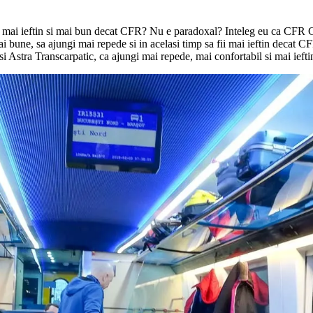
i mai ieftin si mai bun decat CFR? Nu e paradoxal? Inteleg eu ca CFR Cala
i mai bune, sa ajungi mai repede si in acelasi timp sa fii mai ieftin deca
si Astra Transcarpatic, ca ajungi mai repede, mai confortabil si mai iefti