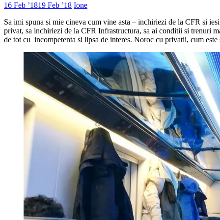
16 Feb ’18
19 Feb ’18
Ione
Sa imi spuna si mie cineva cum vine asta – inchiriezi de la CFR si ies
privat, sa inchiriezi de la CFR Infrastructura, sa ai conditii si trenur
de tot cu incompetenta si lipsa de interes. Noroc cu privatii, cum este 