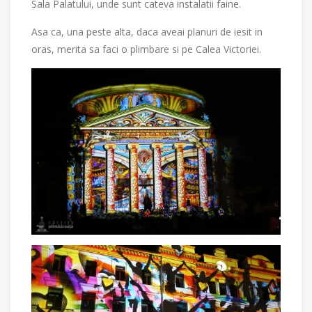
Sala Palatului, unde sunt cateva instalatii faine.
Asa ca, una peste alta, daca aveai planuri de iesit in
oras, merita sa faci o plimbare si pe Calea Victoriei.