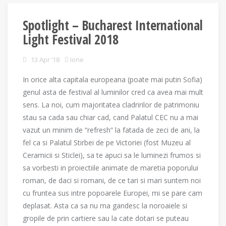
Spotlight – Bucharest International
Light Festival 2018
13 Apr ’18
Ione
In orice alta capitala europeana (poate mai putin Sofia)
genul asta de festival al luminilor cred ca avea mai mult
sens. La noi, cum majoritatea cladririlor de patrimoniu
stau sa cada sau chiar cad, cand Palatul CEC nu a mai
vazut un minim de “refresh” la fatada de zeci de ani, la
fel ca si Palatul Stirbei de pe Victoriei (fost Muzeu al
Ceramicii si Sticlei), sa te apuci sa le luminezi frumos si
sa vorbesti in proiectiile animate de maretia poporului
roman, de daci si romani, de ce tari si mari suntem noi
cu fruntea sus intre popoarele Europei, mi se pare cam
deplasat. Asta ca sa nu ma gandesc la noroaiele si
gropile de prin cartiere sau la cate dotari se puteau