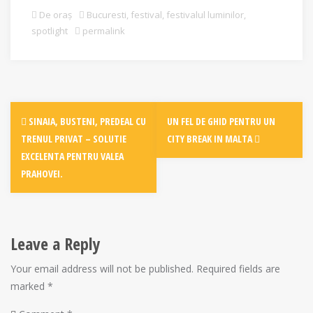
De oraș
Bucuresti
,
festival
,
festivalul luminilor
,
spotlight
permalink
Post
SINAIA, BUSTENI, PREDEAL CU
UN FEL DE GHID PENTRU UN
navigation
TRENUL PRIVAT – SOLUTIE
CITY BREAK IN MALTA
EXCELENTA PENTRU VALEA
PRAHOVEI.
Leave a Reply
Your email address will not be published.
Required fields are
marked
*