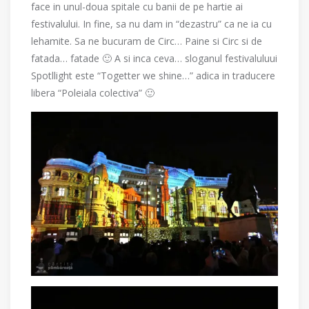
face in unul-doua spitale cu banii de pe hartie ai
festivalului. In fine, sa nu dam in “dezastru” ca ne ia cu
lehamite. Sa ne bucuram de Circ… Paine si Circ si de
fatada… fatade 🙂 A si inca ceva… sloganul festivaluluui
Spotllight este “Togetter we shine…” adica in traducere
libera “Poleiala colectiva” 🙂