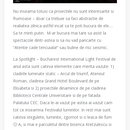
Nu inseama totusi ca proiectiile nu sunt interesante si
frumoase – doar ca trebuie sa faci abstractie de
realiatea zilnica astfel incat sa te poti bucura de ele….
Sa te minti putin. M-ar bucura mai tare sa asist la
spectacole dintr-astea si sa nu vad pancarte cu
“Atentie cade tencuiala!” sau buline de risc seismic.
La Spotlight – Bucharest International Light Festival de
anul asta sunt cateva elemente care merita vazute: 1)
cladirile luminate static – Arcul de triumf, Ateneul
Roman, cladirea Grand Hotel Boulevard de pe
Elisabeta si 2) proiectiile dinamince de pe cladirea
Bibliotecii Centrale Universitare si de pe fatada
Palatului CEC. Daca le-ai vazut pe astea ai vazut cam
tot ce inseamna Festivalul luminilor. In rest mai sunt
cateva stegulete, luminite, zgomot si o leaca de fum
🙂 A, si mai e parculetul dintre biserica Kretzulescu si