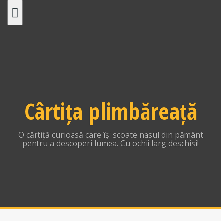
Skip
to
content
Cârtița plimbăreață
O cărtiță curioasă care își scoate nasul din pământ
pentru a descoperi lumea. Cu ochii larg deschiși!