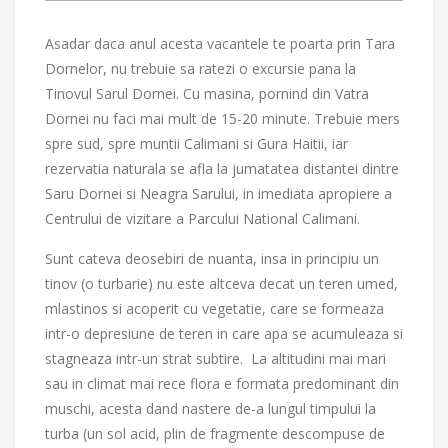
Asadar daca anul acesta vacantele te poarta prin Tara
Dornelor, nu trebuie sa ratezi o excursie pana la
Tinovul Sarul Dornei. Cu masina, pornind din Vatra
Dornei nu faci mai mult de 15-20 minute. Trebuie mers
spre sud, spre muntii Calimani si Gura Haitii, iar
rezervatia naturala se afla la jumatatea distantei dintre
Saru Dornei si Neagra Sarului, in imediata apropiere a
Centrului de vizitare a Parcului National Calimani.
Sunt cateva deosebiri de nuanta, insa in principiu un
tinov (o turbarie) nu este altceva decat un teren umed,
mlastinos si acoperit cu vegetatie, care se formeaza
intr-o depresiune de teren in care apa se acumuleaza si
stagneaza intr-un strat subtire. La altitudini mai mari
sau in climat mai rece flora e formata predominant din
muschi, acesta dand nastere de-a lungul timpului la
turba (un sol acid, plin de fragmente descompuse de