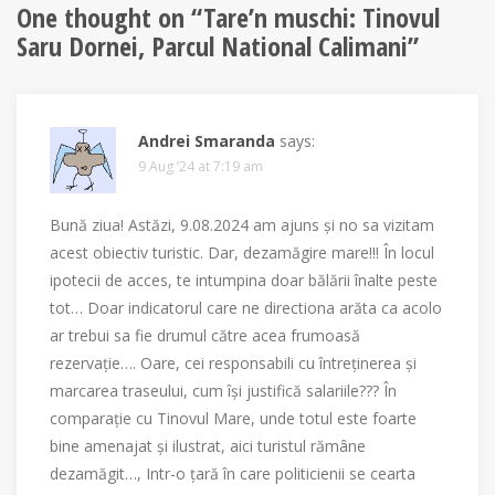
One thought on “
Tare’n muschi: Tinovul
Saru Dornei, Parcul National Calimani
”
Andrei Smaranda
says:
9 Aug ’24 at 7:19 am
Bună ziua! Astăzi, 9.08.2024 am ajuns și no sa vizitam
acest obiectiv turistic. Dar, dezamăgire mare!!! În locul
ipotecii de acces, te intumpina doar bălării înalte peste
tot… Doar indicatorul care ne directiona arăta ca acolo
ar trebui sa fie drumul către acea frumoasă
rezervație…. Oare, cei responsabili cu întreținerea și
marcarea traseului, cum își justifică salariile??? În
comparație cu Tinovul Mare, unde totul este foarte
bine amenajat și ilustrat, aici turistul rămâne
dezamăgit…, Intr-o țară în care politicienii se cearta