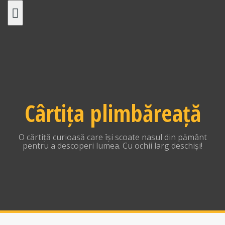
Skip
to
content
Cârtița plimbăreață
O cărtiță curioasă care își scoate nasul din pământ
pentru a descoperi lumea. Cu ochii larg deschiși!