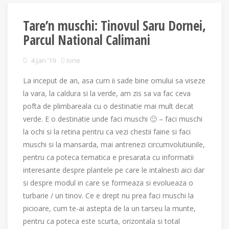
Tare’n muschi: Tinovul Saru Dornei,
Parcul National Calimani
4 Jan ’19
Ione
La inceput de an, asa cum ii sade bine omului sa viseze
la vara, la caldura si la verde, am zis sa va fac ceva
pofta de plimbareala cu o destinatie mai mult decat
verde. E o destinatie unde faci muschi 🙂 – faci muschi
la ochi si la retina pentru ca vezi chestii faine si faci
muschi si la mansarda, mai antrenezi circumvolutiunile,
pentru ca poteca tematica e presarata cu informatii
interesante despre plantele pe care le intalnesti aici dar
si despre modul in care se formeaza si evolueaza o
turbarie / un tinov. Ce e drept nu prea faci muschi la
picioare, cum te-ai astepta de la un tarseu la munte,
pentru ca poteca este scurta, orizontala si total