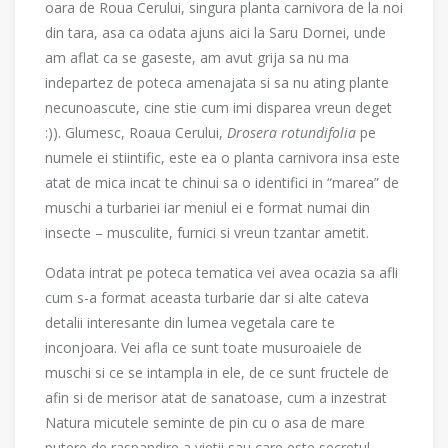
oara de Roua Cerului, singura planta carnivora de la noi
din tara, asa ca odata ajuns aici la Saru Dornei, unde
am aflat ca se gaseste, am avut grija sa nu ma
indepartez de poteca amenajata si sa nu ating plante
necunoascute, cine stie cum imi disparea vreun deget
:)). Glumesc, Roaua Cerului,
Drosera rotundifolia
pe
numele ei stiintific, este ea o planta carnivora insa este
atat de mica incat te chinui sa o identifici in “marea” de
muschi a turbariei iar meniul ei e format numai din
insecte – musculite, furnici si vreun tzantar ametit.
Odata intrat pe poteca tematica vei avea ocazia sa afli
cum s-a format aceasta turbarie dar si alte cateva
detalii interesante din lumea vegetala care te
inconjoara. Vei afla ce sunt toate musuroaiele de
muschi si ce se intampla in ele, de ce sunt fructele de
afin si de merisor atat de sanatoase, cum a inzestrat
Natura micutele seminte de pin cu o asa de mare
putere de raspandire a vietii sau care este secretul