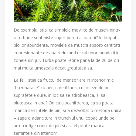
De exemplu, stiai ca simplele movilite de muschi dintr-
o turbarie sunt niste super-bureti ai naturii? In timpul
ploilor abundente, movilele de muschi absorb cantitati
impresionante de apa reducand riscul unor inundatii in
zonele din jur. Turba poate retine pana la de 20 de ori
mai multa umezeala decat greutatea sa.
La fel, stiai ca fructul de merisor are in interior mici
“buzunarase” cu aer, care il fac sa ricoseze de pe
suprafetele dure, in loc sa se zdrobeasca, si sa
pluteasca in apa? Ori ca ciocanitoarea, ca sa poata
manca semintele de pin, si-a dezvoltat o metoda unica
– sapa o adancitura in trunchiul unui copac unde pe
urma infige conul de pin si astfel poate manca
semintele din interior?