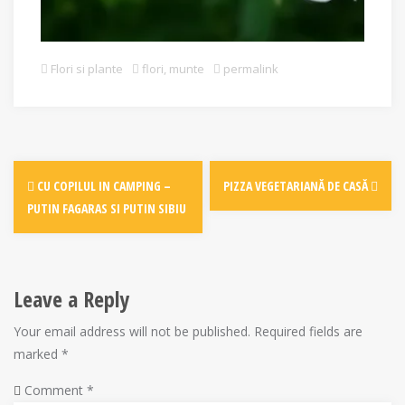
Saxifraga rotundifolia / Ochii soricelului ? / iulie / Muntii Faga
Flori si plante
flori
,
munte
permalink
Post
CU COPILUL IN CAMPING –
PIZZA VEGETARIANĂ DE CASĂ
navigation
PUTIN FAGARAS SI PUTIN SIBIU
Leave a Reply
Your email address will not be published.
Required fields are
marked
*
Comment
*