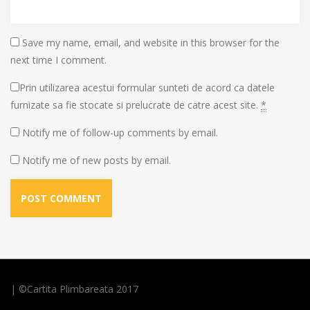
Save my name, email, and website in this browser for the
next time I comment.
Prin utilizarea acestui formular sunteti de acord ca datele
furnizate sa fie stocate si prelucrate de catre acest site.
*
Notify me of follow-up comments by email.
Notify me of new posts by email.
Saxifraga rotundifolia / Ochii soricelului ? / iulie /
Muntii Fagaras / Huawei P10Lite
| ©Cartita Plimbareata 2017