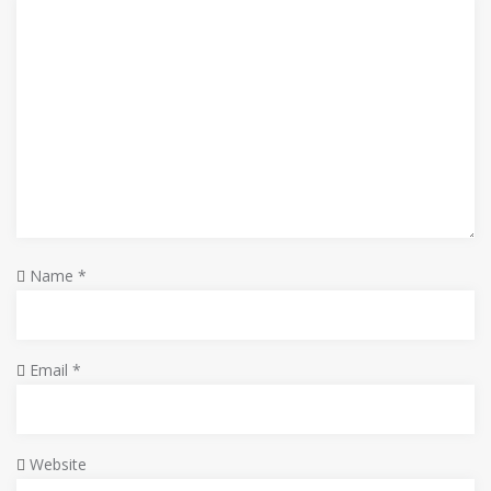
Saxifraga rotundifolia / Ochii soricelului ? / iulie /
Muntii Fagaras / Huawei P10Lite
Name
*
Email
*
Website