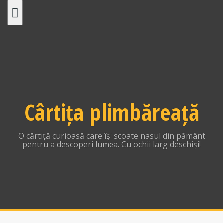
Skip
to
content
Cârtița plimbăreață
O cărtiță curioasă care își scoate nasul din pământ
pentru a descoperi lumea. Cu ochii larg deschiși!