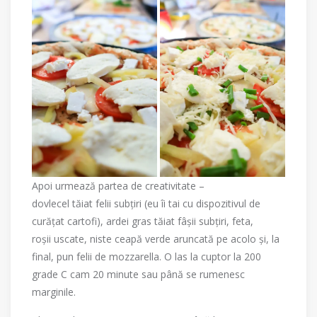
Apoi urmează partea de creativitate –
dovlecel tăiat felii subțiri (eu îi tai cu dispozitivul de
curățat cartofi), ardei gras tăiat fâșii subțiri, feta,
roșii uscate, niste ceapă verde aruncată pe acolo și, la
final, pun felii de mozzarella. O las la cuptor la 200
grade C cam 20 minute sau până se rumenesc
marginile.