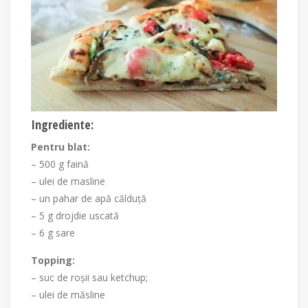
Ingrediente:
Pentru blat:
– 500 g faină
– ulei de masline
– un pahar de apă călduță
– 5 g drojdie uscată
– 6 g sare
Topping:
– suc de roșii sau ketchup;
– ulei de măsline