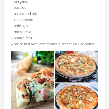
– oregano;
– busuioc
– un dovecel mic
– ceapă verde
– ardei gras
– mozzarella
– branză feta
– tot ce mai aveți prin frigider și credeți că s-ar potrivi