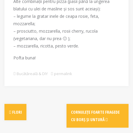
Alte combinații pentru pizza (pasii până la ungerea
blatului cu ulei de masline și sos sunt aceiași):
– legume la gratar inele de ceapa rosie, feta,
mozzarella;
– prosciutto, mozzarella, rosii cherry, rucola
(vegetariana, dar nu prea 🙂 );
– mozzarella, ricotta, pesto verde.
Pofta buna!
Bucătăreală & DIY
permalink
Post
FLORI
CORNULEȚE FOARTE FRAGEDE
navigation
CU BORȘ ȘI UNTURĂ