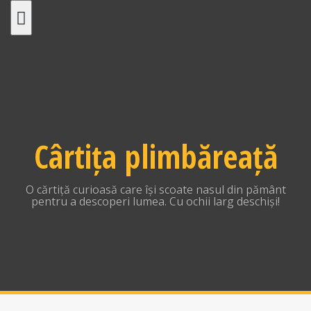
Skip
to
content
Cârtița plimbăreață
O cărtiță curioasă care își scoate nasul din pământ
pentru a descoperi lumea. Cu ochii larg deschiși!