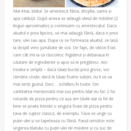
Mai intai, blatul. Se amestecă făina, drojdia, sarea și
apa calduță. După aceea se adaugă uleiul de măsline (2
linguri aproximativ) și continuăm cu amestecatul. Daca
aluatul e prea lipicios, se mai adaugă făină, daca e prea
tare, ulei sau apa. Dupa ce se formeaza aluatul, se lasă
la dospit vreo jumătate de oră. De fapt, de obicei îl las
cam cât imi ia să răscolesc frigiderul și debaraua în
căutare de ingrediente și apoi să le pregătesc. Aici
treaba e simplă – dacă tăiați bucăți prea grose, vor
rămâne crude; dacă le tăiați foarte subțiri, nu li se va
mai simți gustul. Deci … echilibru în toate. Din
cantitatea menționată mai sus pentru blat eu fac 2 foi
rotunde de pizza pentru că așa am tăvile dar la fel de
bine se poate întinde o singura foaie de pizza pentru
tava de cuptor clasică, de exemplu. Tava se unge cu
puțin ulei și se tapeteaza cu făină. Pasul următor este
ungerea blatului cu puțin ulei de măsline și cu suc de