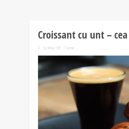
Croissant cu unt – cea
12 May ’20
Ione