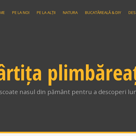
ME
PE LA NOI
PE LA ALȚII
NATURA
BUCATĂREALĂ & DIY
DES
ârtița plimbărea
i scoate nasul din pământ pentru a descoperi lum