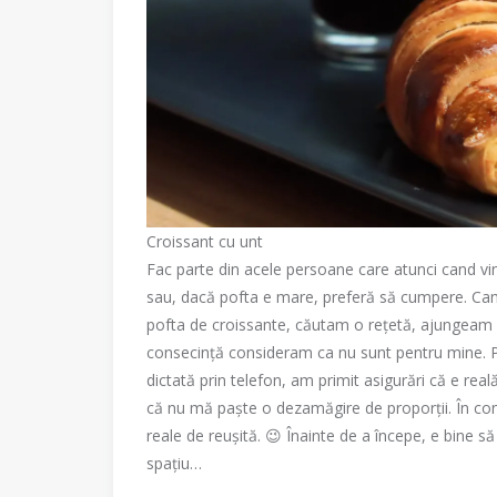
Croissant cu unt
Fac parte din acele persoane care atunci cand v
sau, dacă pofta e mare, preferă să cumpere. Cam
pofta de croissante, căutam o rețetă, ajungeam la
consecință consideram ca nu sunt pentru mine. Pâ
dictată prin telefon, am primit asigurări că e rea
că nu mă paște o dezamăgire de proporții. În conc
reale de reușită. 😉 Înainte de a începe, e bine să
spațiu…