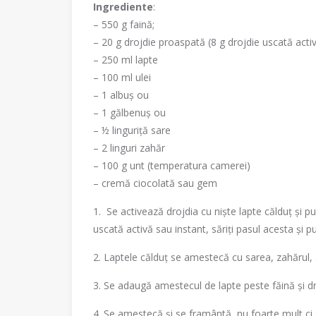
Ingrediente
:
– 550 g faină;
– 20 g drojdie proaspată (8 g drojdie uscată activ
– 250 ml lapte
– 100 ml ulei
– 1 albuș ou
– 1 gălbenuș ou
– ½ linguriță sare
– 2 linguri zahăr
– 100 g unt (temperatura camerei)
– cremă ciocolată sau gem
1. Se activează drojdia cu niște lapte călduț și p
uscată activă sau instant, săriți pasul acesta și p
2. Laptele călduț se amestecă cu sarea, zahărul, a
3. Se adaugă amestecul de lapte peste făină și dr
4. Se amestecă și se framântă, nu foarte mult ci 