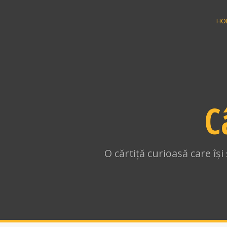
Skip
to
HO
content
C
O cărtiță curioasă care îș