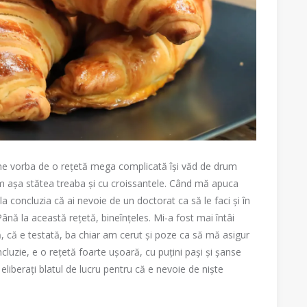
ine vorba de o rețetă mega complicată își văd de drum
 așa stătea treaba și cu croissantele. Când mă apuca
 concluzia că ai nevoie de un doctorat ca să le faci și în
nă la această rețetă, bineînțeles. Mi-a fost mai întâi
lă, că e testată, ba chiar am cerut și poze ca să mă asigur
luzie, e o rețetă foarte ușoară, cu puțini pași și șanse
 eliberați blatul de lucru pentru că e nevoie de niște