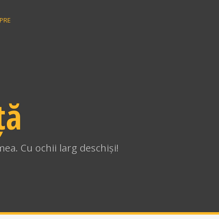
PRE
ță
ea. Cu ochii larg deschiși!