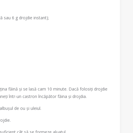
ă sau 6 g drojdie instant);
uțina făină și se lasă cam 10 minute. Dacă folosiți drojdie
uneți într-un castron încăpător făina și drojdia.
lbușul de ou și uleiul.
ojdie.
suficient cât să se formeze aluatul.