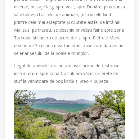
diverse, peisaje largi spre vest, spre Dunăre, plus șansa
să întalnești tot felul de animale, țestoasele fiind
printre cele mai așteptate și căutate astfel de întâlniri.
Mai sus, pe traseu, se deschid priveliști faine spre zona
Turcoaia și cariera de acolo dar și spre Pietrele Mariei,
o serie de 3 coline cu vârfuri stâncoase care dau un aer
selenar șesului de la poalele munților.
Legat de animale, noi nu am avut noroc de țestoase
însă în drum spre zona Cozluk am văzut un erete de
stuf la vânătoare de popândăi si vreo 4 pupeze.