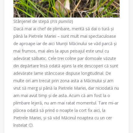
Stânjenel de stepă (
Iris pumila
)
Dacă mai ai chef de plimbare, merită să dai o tură și
până la Pietrele Mariei – sunt mult mai spectaculoase
de aproape iar de aici Munții Măcinului se văd parcă și
mai frumos, mai ales la apus peisajul este unul cu
adevărat sălbatic. Cele trei coline par domoale văzute
din depărtare însă odată ajuns la ele descoperi că sunt
adevărate lame stâncoase dispuse longitudinal. De
multe ori am trecut prin zona asta a Măcinului și am
vrut să merg și până la Pietrele Mariei, dar niciodată nu
am mai avut timp și de asta. Acum că am fost la o
plimbare lejeră, nu am mai ratat momentul. Tare mi-ar
plăcea odată să prind o noapte la cort fix aici, la
Pietrele Mariei, și să văd Măcinul noaptea cu un cer
înstelat 🙂.