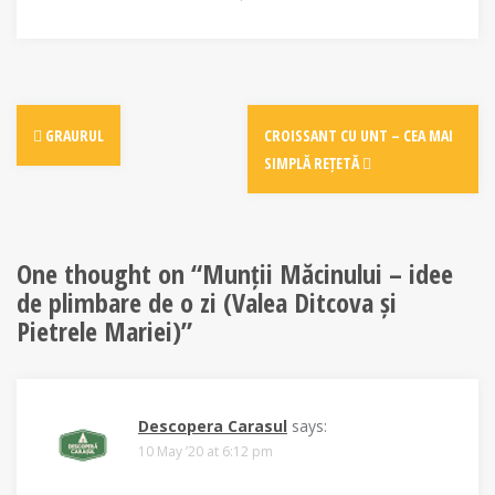
Post
GRAURUL
CROISSANT CU UNT – CEA MAI
navigation
SIMPLĂ REȚETĂ
One thought on “
Munții Măcinului – idee
de plimbare de o zi (Valea Ditcova și
Pietrele Mariei)
”
Descopera Carasul
says:
10 May ’20 at 6:12 pm