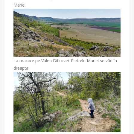
Mariei.
La uracare pe Valea Ditcovei. Pietrele Mariei se văd în
dreapta.