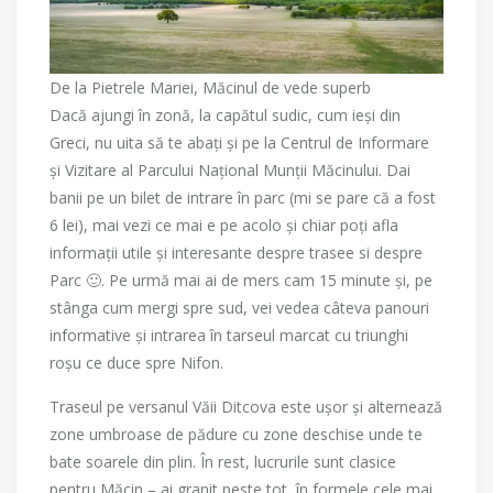
De la Pietrele Mariei, Măcinul de vede superb
Dacă ajungi în zonă, la capătul sudic, cum ieși din
Greci, nu uita să te abați și pe la Centrul de Informare
și Vizitare al Parcului Național Munții Măcinului. Dai
banii pe un bilet de intrare în parc (mi se pare că a fost
6 lei), mai vezi ce mai e pe acolo și chiar poți afla
informații utile și interesante despre trasee si despre
Parc 🙂. Pe urmă mai ai de mers cam 15 minute și, pe
stânga cum mergi spre sud, vei vedea câteva panouri
informative și intrarea în tarseul marcat cu triunghi
roșu ce duce spre Nifon.
Traseul pe versanul Văii Ditcova este ușor și alternează
zone umbroase de pădure cu zone deschise unde te
bate soarele din plin. În rest, lucrurile sunt clasice
pentru Măcin – ai granit peste tot, în formele cele mai