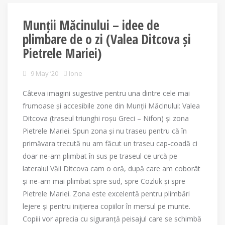
Munții Măcinului – idee de
plimbare de o zi (Valea Ditcova și
Pietrele Mariei)
9 May ’20
Ione
Câteva imagini sugestive pentru una dintre cele mai
frumoase și accesibile zone din Munții Măcinului: Valea
Ditcova (traseul triunghi roșu Greci – Nifon) și zona
Pietrele Mariei. Spun zona și nu traseu pentru că în
primăvara trecută nu am făcut un traseu cap-coadă ci
doar ne-am plimbat în sus pe traseul ce urcă pe
lateralul Văii Ditcova cam o oră, după care am coborât
și ne-am mai plimbat spre sud, spre Cozluk și spre
Pietrele Mariei. Zona este excelentă pentru plimbări
lejere și pentru inițierea copiilor în mersul pe munte.
Copiii vor aprecia cu siguranță peisajul care se schimbă