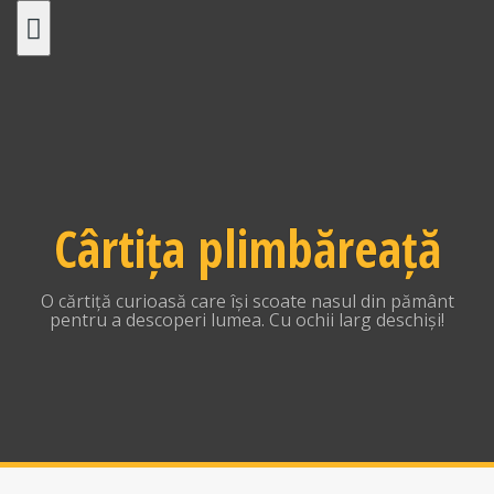
Skip
to
content
Cârtița plimbăreață
O cărtiță curioasă care își scoate nasul din pământ
pentru a descoperi lumea. Cu ochii larg deschiși!