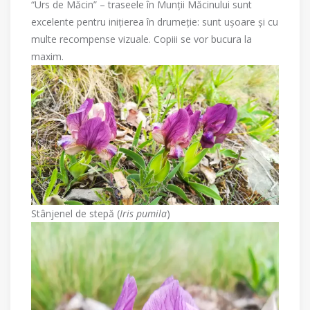
“Urs de Măcin” – traseele în Munții Măcinului sunt
excelente pentru inițierea în drumeție: sunt ușoare și cu
multe recompense vizuale. Copiii se vor bucura la
maxim.
Stânjenel de stepă (
Iris pumila
)