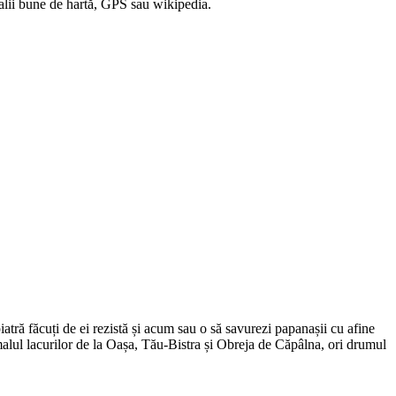
alii bune de hartă, GPS sau wikipedia.
iatră făcuți de ei rezistă și acum sau o să savurezi papanașii cu afine
alul lacurilor de la Oașa, Tău-Bistra și Obreja de Căpâlna, ori drumul