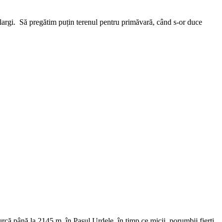
argi. Să pregătim puțin terenul pentru primăvară, când s-or duce
 urcă până la 2145 m, în Pasul Urdele, în timp ce micii, porumbii fierți