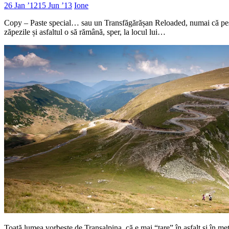
26 Jan ’12
15 Jun ’13
Ione
Copy – Paste special… sau un Transfăgărășan Reloaded, numai că peste
zăpezile și asfaltul o să rămână, sper, la locul lui…
Toată lumea vorbește de Transalpina, că e mai “tare” în asfalt și în metr