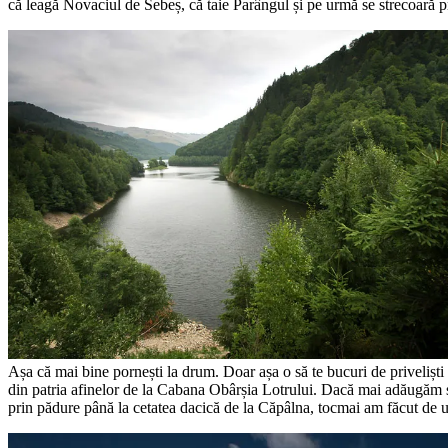
că leagă Novaciul de Sebeș, că taie Parângul și pe urmă se strecoară 
Așa că mai bine pornești la drum. Doar așa o să te bucuri de priveliști 
din patria afinelor de la Cabana Obârșia Lotrului. Dacă mai adăugăm și
prin pădure până la cetatea dacică de la Căpâlna, tocmai am făcut de u