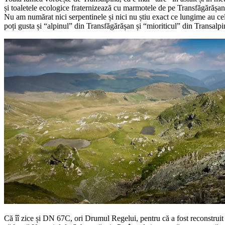
și toaletele ecologice fraternizează cu marmotele de pe Transfăgărășan
Nu am numărat nici serpentinele și nici nu știu exact ce lungime au cel
poți gusta și “alpinul” din Transfăgărășan și “mioriticul” din Transalpi
Că îî zice și DN 67C, ori Drumul Regelui, pentru că a fost reconstruit în