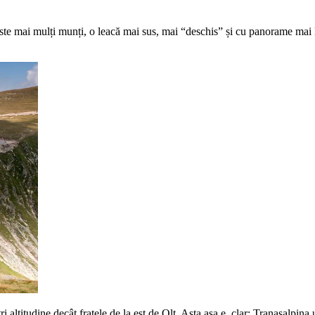
 mai mulți munți, o leacă mai sus, mai “deschis” și cu panorame mai l
i altitudine decât fratele de la est de Olt. Asta așa e, clar: Tranasalpina