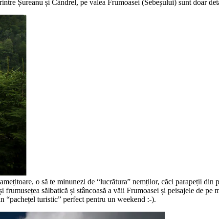
printre Șureanu și Cândrel, pe valea Frumoasei (Sebeșului) sunt doar det
amețitoare, o să te minunezi de “lucrătura” nemților, căci parapeții din p
 frumusețea sălbatică și stâncoasă a văii Frumoasei și peisajele de pe m
n “pachețel turistic” perfect pentru un weekend :-).