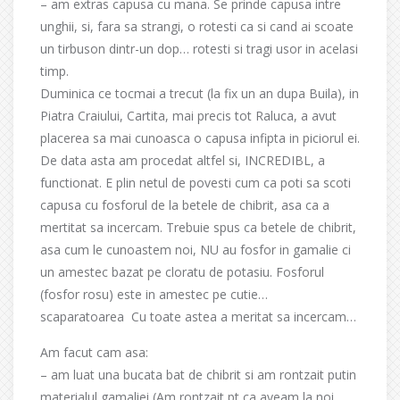
– am extras capusa cu mana. Se prinde capusa intre
unghii, si, fara sa strangi, o rotesti ca si cand ai scoate
un tirbuson dintr-un dop… rotesti si tragi usor in acelasi
timp.
Duminica ce tocmai a trecut (la fix un an dupa Buila), in
Piatra Craiului, Cartita, mai precis tot Raluca, a avut
placerea sa mai cunoasca o capusa infipta in piciorul ei.
De data asta am procedat altfel si, INCREDIBL, a
functionat. E plin netul de povesti cum ca poti sa scoti
capusa cu fosforul de la betele de chibrit, asa ca a
mertitat sa incercam. Trebuie spus ca betele de chibrit,
asa cum le cunoastem noi, NU au fosfor in gamalie ci
un amestec bazat pe cloratu de potasiu. Fosforul
(fosfor rosu) este in amestec pe cutie…
scaparatoarea Cu toate astea a meritat sa incercam…
Am facut cam asa:
– am luat una bucata bat de chibrit si am rontzait putin
materialul gamaliei (Am rontzait pt ca aveam la noi