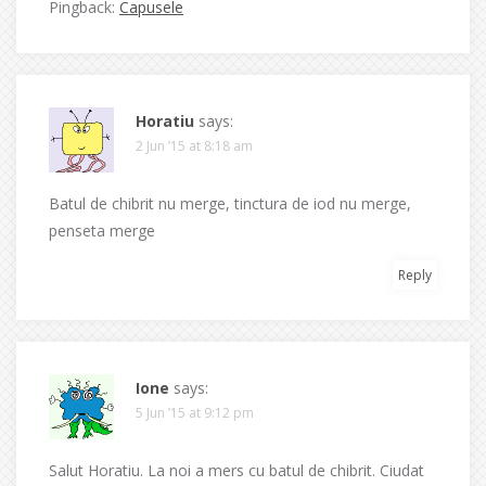
Pingback:
Capusele
Horatiu
says:
2 Jun ’15 at 8:18 am
Batul de chibrit nu merge, tinctura de iod nu merge,
penseta merge
Reply
Ione
says:
5 Jun ’15 at 9:12 pm
Salut Horatiu. La noi a mers cu batul de chibrit. Ciudat