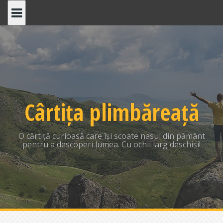
Skip
to
content
Cârtița plimbăreață
O cărtiță curioasă care își scoate nasul din pământ
pentru a descoperi lumea. Cu ochii larg deschiși!