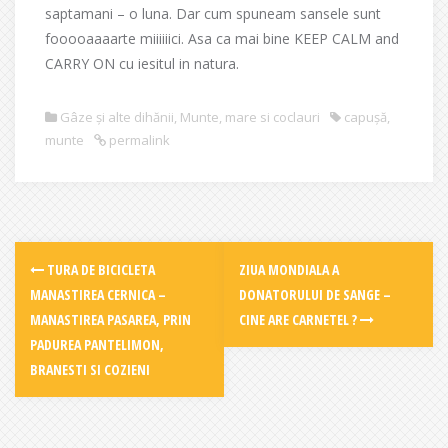
saptamani – o luna. Dar cum spuneam sansele sunt
fooooaaaarte miiiiiici. Asa ca mai bine KEEP CALM and
CARRY ON cu iesitul in natura.
Gâze și alte dihănii
,
Munte, mare si coclauri
capușă
,
munte
permalink
Post
TURA DE BICICLETA
ZIUA MONDIALA A
navigation
MANASTIREA CERNICA –
DONATORULUI DE SANGE –
MANASTIREA PASAREA, PRIN
CINE ARE CARNETEL ?
PADUREA PANTELIMON,
BRANESTI SI COZIENI