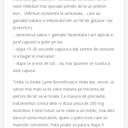
niste chibrituri mai speciale primite de la un prieten
bun… chibrituri rezistente la umezeala… care au
gamalia tratata si imbracata intr-un fel de glazura / lac
protector);
– amestecul saliva + gamalie faramitata l-am aplicat in
jurul capusei si putin pe ea;
– dupa 15-20 secunde capusa a dat semne de voiciune
si a bagat in marsarier;
– dupa ce a iesit de tot… nu mai spunem ce soarta a
avut capusa
Treba cu boala Lyme (borrelioza) e reala dar, sincer, ai
sanse mai mari sa te calce masina pe trecerea de
pietoni decat sa iei boala. Ca masura de precautie,
tratamentul consta dintr-o doza unica de 200 mg
doxicilina. E bine totusi sa te vada si un medic, mai ales
daca in zona muscaturii, apare o pata rosie care se
mareste concentric. Pata poate sa para si dupa 3