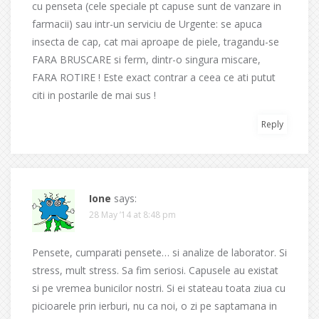
cu penseta (cele speciale pt capuse sunt de vanzare in
farmacii) sau intr-un serviciu de Urgente: se apuca
insecta de cap, cat mai aproape de piele, tragandu-se
FARA BRUSCARE si ferm, dintr-o singura miscare,
FARA ROTIRE ! Este exact contrar a ceea ce ati putut
citi in postarile de mai sus !
Reply
Ione
says:
28 May ’14 at 8:48 pm
Pensete, cumparati pensete… si analize de laborator. Si
stress, mult stress. Sa fim seriosi. Capusele au existat
si pe vremea bunicilor nostri. Si ei stateau toata ziua cu
picioarele prin ierburi, nu ca noi, o zi pe saptamana in