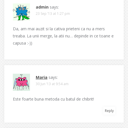
admin
says:
23 Sep ’13 at 1:27 pm
Da, am mai auzit si la cativa prieteni ca nu a mers
treaba. La unii merge, la atii nu… depinde in ce toane e
capusa :-))
Maria
says:
30 Jun ’13 at 9:54 am
Este foarte buna metoda cu batul de chibrit!
Reply