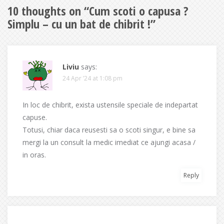
10 thoughts on “
Cum scoti o capusa ?
Simplu – cu un bat de chibrit !
”
Liviu
says:
24 Apr ’24 at 1:08 pm
In loc de chibrit, exista ustensile speciale de indepartat
capuse.
Totusi, chiar daca reusesti sa o scoti singur, e bine sa
mergi la un consult la medic imediat ce ajungi acasa /
in oras.
Reply