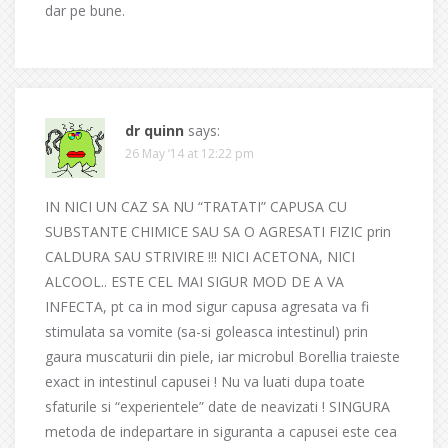
dar pe bune.
dr quinn
says:
26 May ’14 at 12:22 pm
IN NICI UN CAZ SA NU “TRATATI” CAPUSA CU
SUBSTANTE CHIMICE SAU SA O AGRESATI FIZIC prin
CALDURA SAU STRIVIRE !!! NICI ACETONA, NICI
ALCOOL.. ESTE CEL MAI SIGUR MOD DE A VA
INFECTA, pt ca in mod sigur capusa agresata va fi
stimulata sa vomite (sa-si goleasca intestinul) prin
gaura muscaturii din piele, iar microbul Borellia traieste
exact in intestinul capusei ! Nu va luati dupa toate
sfaturile si “experientele” date de neavizati ! SINGURA
metoda de indepartare in siguranta a capusei este cea