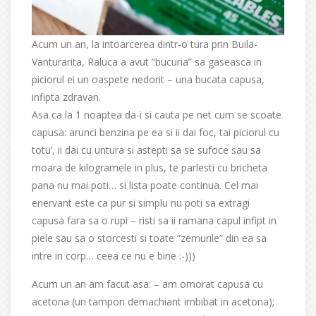
Acum un an, la intoarcerea dintr-o tura prin Buila-
Vanturarita, Raluca a avut “bucuria” sa gaseasca in
piciorul ei un oaspete nedorit – una bucata capusa,
infipta zdravan.
Asa ca la 1 noaptea da-i si cauta pe net cum se scoate
capusa: arunci benzina pe ea si ii dai foc, tai piciorul cu
totu’, ii dai cu untura si astepti sa se sufoce sau sa
moara de kilogramele in plus, te parlesti cu bricheta
pana nu mai poti… si lista poate continua. Cel mai
enervant este ca pur si simplu nu poti sa extragi
capusa fara sa o rupi – risti sa ii ramana capul infipt in
piele sau sa o storcesti si toate “zemurile” din ea sa
intre in corp… ceea ce nu e bine :-)))
Acum un an am facut asa: – am omorat capusa cu
acetona (un tampon demachiant imbibat in acetona);