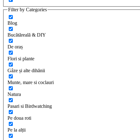
Filter by Categories
Blog
Bucătăreală & DIY
De oraș
Flori si plante
Gâze și alte dihănii
Munte, mare si coclauri
Natura
Pasari si Birdwatching
Pe doua roti
Pe la alții