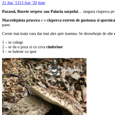
21 Jun ’13
13 Apr ’20
Ione
Parasol, Burete serpesc sau Palaria sarpelui
… singura ciuperca pe c
Macrolepiota procera
e o
ciuperca extrem de gustoasa si spornic
pane.
Creste mai toata vara dar mai ales spre toamna. Se deosebeşte de alte
1 – se culege
2 – se da o poza si cu ceva
cimbrisor
3 – se haleste cu spor