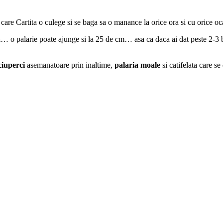
are Cartita o culege si se baga sa o manance la orice ora si cu orice o
a
… o palarie poate ajunge si la 25 de cm… asa ca daca ai dat peste 2-3 b
ciuperci
asemanatoare prin inaltime,
palaria moale
si catifelata care se