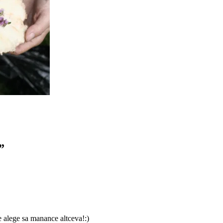
”
e alege sa manance altceva!:)