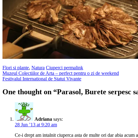
Flori si plante
,
Natura
Ciuperci
permalink
Post
Muzeul Colectiilor de Arta – perfect pentru o zi de weekend
Festivalul International de Statui Vivante
navigation
One thought on “
Parasol, Burete serpesc 
Adriana
says:
28 Jun ’13 at 9:20 am
Ce-i drept am intalnit ciuperca asta de multe ori dar abia acum