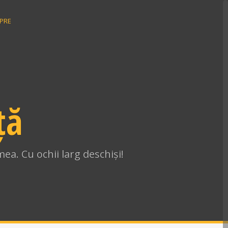
PRE
ță
ea. Cu ochii larg deschiși!