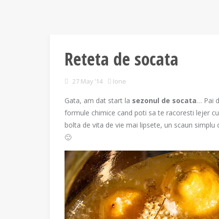
Reteta de socata
27 May ’14
Ione
Gata, am dat start la
sezonul de socata
… Pai d
formule chimice cand poti sa te racoresti lejer c
bolta de vita de vie mai lipsete, un scaun simplu
🙂