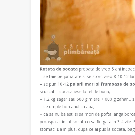
Reteta de socata
probata de vreo 5 ani incoace 
– se taie pe jumatate si se storc vreo 8-10-12 la
– se pun 10-12
palarii mari si frumoase de s
si uscat – socata iese la fel de buna;
– 1,2 kg zagar sau 600 g miere + 600 g zahar… sa
– se umple borcanul cu apa;
– ca sa nu balesti si sa mori de pofta langa bor
proaspata, incat socata o sa fie gata in 3-4 zile. E
stomac. Ba in plus, dupa ce ai pus la socata, baga