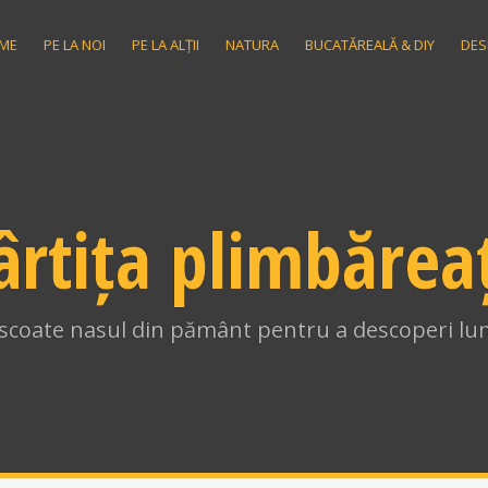
ME
PE LA NOI
PE LA ALȚII
NATURA
BUCATĂREALĂ & DIY
DES
ârtița plimbărea
i scoate nasul din pământ pentru a descoperi lum