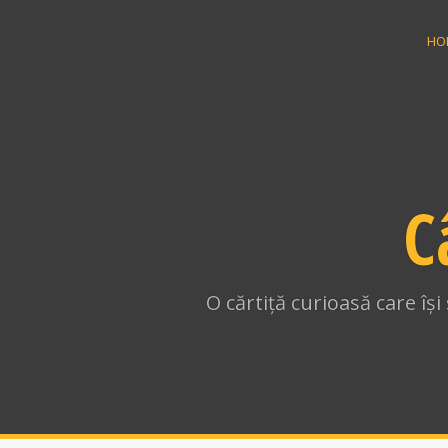
Skip
to
HO
content
C
O cărtiță curioasă care îș