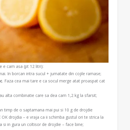
e cam asa (pt 12 litri):
mai. In borcan intra sucul + jumatate din cojile ramase;
oc
. Faza cea mai tare e ca socul merge atat proaspat cat
u alta combinatie care sa dea cam 1,2 kg la sfarsit;
can timp de o saptamana mai pui si 10 g de drojdie
 OK drojdia – e vraja ca ii schimba gustul ori te strica la
 si in gura un coltisor de drojdie – face bine;