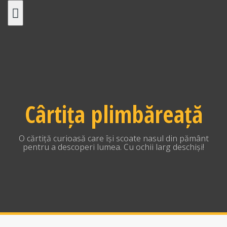
Skip
to
content
Cârtița plimbăreață
O cărtiță curioasă care își scoate nasul din pământ
pentru a descoperi lumea. Cu ochii larg deschiși!