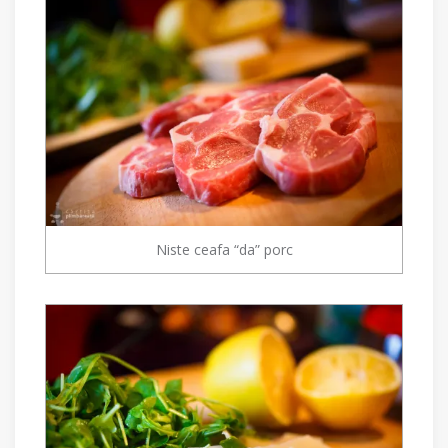
Niste ceafa “da” porc