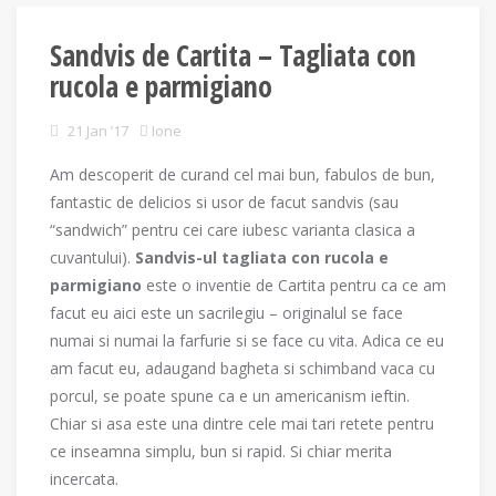
Sandvis de Cartita – Tagliata con
rucola e parmigiano
21 Jan ’17
Ione
Am descoperit de curand cel mai bun, fabulos de bun,
fantastic de delicios si usor de facut sandvis (sau
“sandwich” pentru cei care iubesc varianta clasica a
cuvantului).
Sandvis-ul tagliata con rucola e
parmigiano
este o inventie de Cartita pentru ca ce am
facut eu aici este un sacrilegiu – originalul se face
numai si numai la farfurie si se face cu vita. Adica ce eu
am facut eu, adaugand bagheta si schimband vaca cu
porcul, se poate spune ca e un americanism ieftin.
Chiar si asa este una dintre cele mai tari retete pentru
ce inseamna simplu, bun si rapid. Si chiar merita
incercata.