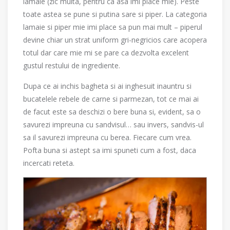
lamaie (zic multa, pentru ca asa imi place mie). Peste
toate astea se pune si putina sare si piper. La categoria
lamaie si piper mie imi place sa pun mai mult – piperul
devine chiar un strat uniform gri-negricios care acopera
totul dar care mie mi se pare ca dezvolta excelent
gustul restului de ingrediente.
Dupa ce ai inchis bagheta si ai inghesuit inauntru si
bucatelele rebele de carne si parmezan, tot ce mai ai
de facut este sa deschizi o bere buna si, evident, sa o
savurezi impreuna cu sandvisul… sau invers, sandvis-ul
sa il savurezi impreuna cu berea. Fiecare cum vrea.
Pofta buna si astept sa imi spuneti cum a fost, daca
incercati reteta.