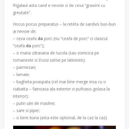
frigalaul asta cand e nevoie si de ceva “grasimi cu
greutate”.
Hocus pocus preparatus – la reteta de sandvis bun-bun
ai nevoie de:
– ceva ceafa
da
porc (nu “ceafa de porc” ci clasicul
“ceafa
da
porc”);
– o mana zdravana de rucola (sau voinicica pe
romaneste si
Eruca sativa
pe latineste);
– parmezan;
– lamaie;
– bagheta poaspata (cel mai bine merge insa cu o
ciabatta – fainoasa ala exterior si pufoaso-golasa la
interior);
– putin ulei de masline;
– sare si piper;
– o bere buna (asta este optional, de la caz la caz).