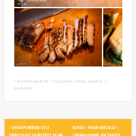
Bucătăreală & DIY
bucatarie
,
reteta
,
sandvis
permalink
Post
DOUA PLIMBARI CU IZ
AZUGA – VALEA GRECULUI –
ORNITOLGIC LA INCEPUT DE AN
CABANA DIHAM, UN TRASEU