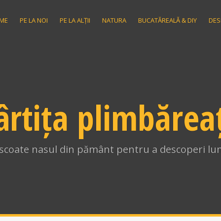
ME
PE LA NOI
PE LA ALȚII
NATURA
BUCATĂREALĂ & DIY
DES
ârtița plimbărea
i scoate nasul din pământ pentru a descoperi lum