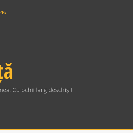
PRE
ță
ea. Cu ochii larg deschiși!