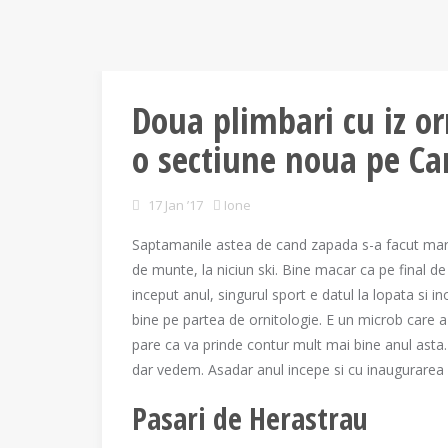
Doua plimbari cu iz or
o sectiune noua pe Car
17 Jan ’17
Ione
Saptamanile astea de cand zapada s-a facut mare 
de munte, la niciun ski. Bine macar ca pe final de
inceput anul, singurul sport e datul la lopata si i
bine pe partea de ornitologie. E un microb care a 
pare ca va prinde contur mult mai bine anul asta
dar vedem. Asadar anul incepe si cu inaugurarea 
Pasari de Herastrau