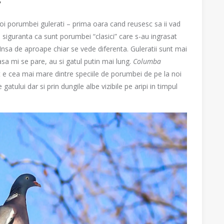
r
doi porumbei gulerati – prima oara cand reusesc sa ii vad
u siguranta ca sunt porumbei “clasici” care s-au ingrasat
 Insa de aproape chiar se vede diferenta. Guleratii sunt mai
 asa mi se pare, au si gatul putin mai lung.
Columba
t e cea mai mare dintre speciile de porumbei de pe la noi
atului dar si prin dungile albe vizibile pe aripi in timpul