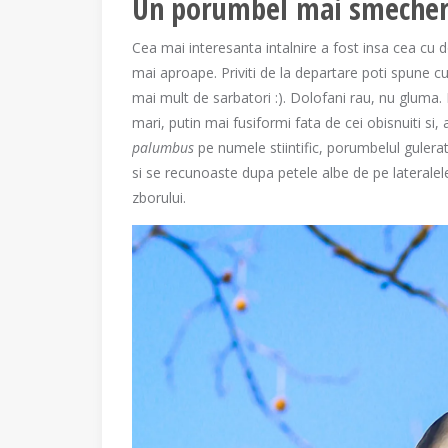
Un porumbel mai smeche
Cea mai interesanta intalnire a fost insa cea cu 
mai aproape. Priviti de la departare poti spune c
mai mult de sarbatori :). Dolofani rau, nu gluma.
mari, putin mai fusiformi fata de cei obisnuiti si,
palumbus
pe numele stiintific, porumbelul gulera
si se recunoaste dupa petele albe de pe lateralele g
zborului.