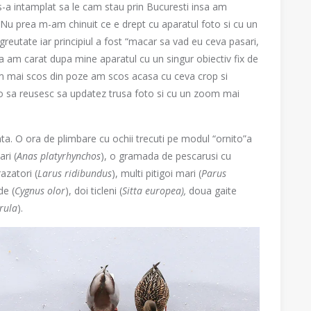
a intamplat sa le cam stau prin Bucuresti insa am
Nu prea m-am chinuit ce e drept cu aparatul foto si cu un
eutate iar principiul a fost “macar sa vad eu ceva pasari,
a am carat dupa mine aparatul cu un singur obiectiv fix de
mai scos din poze am scos acasa cu ceva crop si
o sa reusesc sa updatez trusa foto si cu un zoom mai
nta. O ora de plimbare cu ochii trecuti pe modul “ornito”a
ri (
Anas platyrhynchos
), o gramada de pescarusi cu
razatori (
Larus
ridibundus
), multi pitigoi mari (
Parus
de (
Cygnus olor
), doi ticleni (
Sitta europea),
doua gaite
rula
).