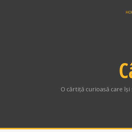
Skip
to
HO
content
C
O cărtiță curioasă care îș