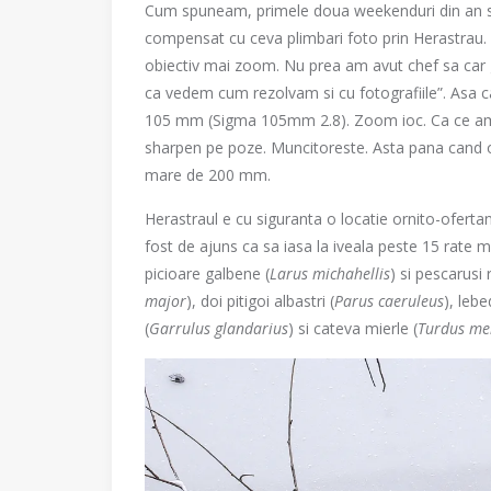
Cum spuneam, primele doua weekenduri din an s-
compensat cu ceva plimbari foto prin Herastrau. 
obiectiv mai zoom. Nu prea am avut chef sa car gr
ca vedem cum rezolvam si cu fotografiile”. Asa c
105 mm (Sigma 105mm 2.8). Zoom ioc. Ca ce am 
sharpen pe poze. Muncitoreste. Asta pana cand 
mare de 200 mm.
Herastraul e cu siguranta o locatie ornito-oferta
fost de ajuns ca sa iasa la iveala peste 15 rate ma
picioare galbene (
Larus michahellis
) si pescarusi 
major
), doi pitigoi albastri (
Parus caeruleus
), lebe
(
Garrulus glandarius
) si cateva mierle (
Turdus me