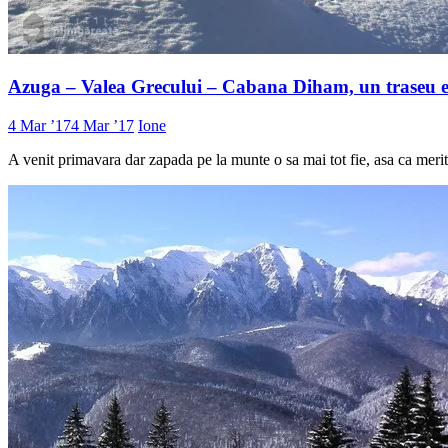
Azuga – Valea Grecului – Cabana Diham, un traseu ex
4 Mar ’17
4 Mar ’17
Ione
A venit primavara dar zapada pe la munte o sa mai tot fie, asa ca meri