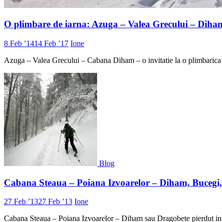
O plimbare de iarna: Azuga – Valea Grecului – Diha
8 Feb ’14
14 Feb ’17
Ione
Azuga – Valea Grecului – Cabana Diham – o invitatie la o plimbarica l
Blog
Cabana Steaua – Poiana Izvoarelor – Diham, Bucegi, 
27 Feb ’13
27 Feb ’13
Ione
Cabana Steaua – Poiana Izvoarelor – Diham sau Dragobete pierdut in