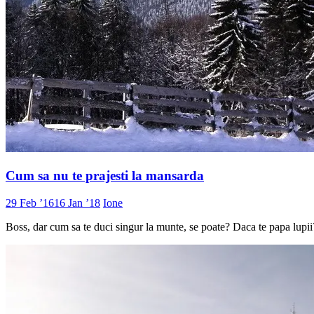
Cum sa nu te prajesti la mansarda
29 Feb ’16
16 Jan ’18
Ione
Boss, dar cum sa te duci singur la munte, se poate? Daca te papa lupii? 