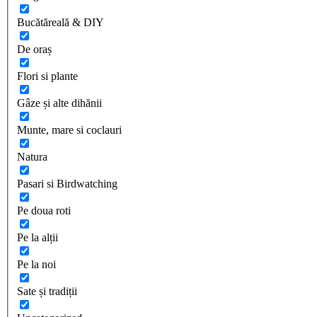
Bucătăreală & DIY
De oraș
Flori si plante
Gâze și alte dihănii
Munte, mare si coclauri
Natura
Pasari si Birdwatching
Pe doua roti
Pe la alții
Pe la noi
Sate și tradiții