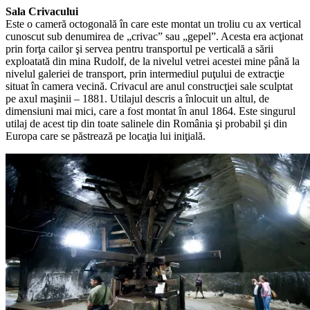
Sala Crivacului
Este o cameră octogonală în care este montat un troliu cu ax vertical
cunoscut sub denumirea de „crivac” sau „gepel”. Acesta era acţionat
prin forţa cailor şi servea pentru transportul pe verticală a sării
exploatată din mina Rudolf, de la nivelul vetrei acestei mine până la
nivelul galeriei de transport, prin intermediul puţului de extracţie
situat în camera vecină. Crivacul are anul construcţiei sale sculptat
pe axul maşinii – 1881. Utilajul descris a înlocuit un altul, de
dimensiuni mai mici, care a fost montat în anul 1864. Este singurul
utilaj de acest tip din toate salinele din România şi probabil şi din
Europa care se păstrează pe locaţia lui iniţială.