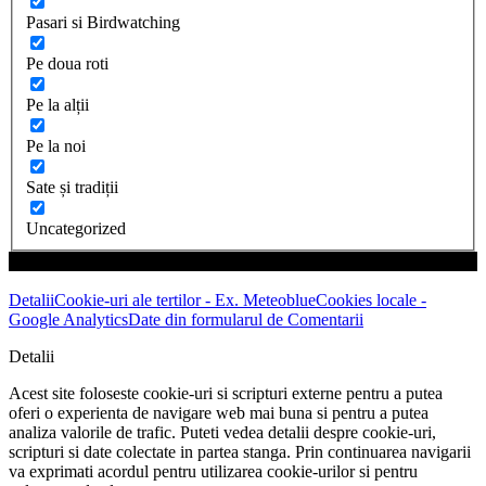
Pasari si Birdwatching
Pe doua roti
Pe la alții
Pe la noi
Sate și tradiții
Uncategorized
| ©Cartita Plimbareata 2017
Detalii
Cookie-uri ale tertilor - Ex. Meteoblue
Cookies locale -
Google Analytics
Date din formularul de Comentarii
Detalii
Acest site foloseste cookie-uri si scripturi externe pentru a putea
oferi o experienta de navigare web mai buna si pentru a putea
analiza valorile de trafic. Puteti vedea detalii despre cookie-uri,
scripturi si date colectate in partea stanga. Prin continuarea navigarii
va exprimati acordul pentru utilizarea cookie-urilor si pentru