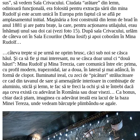
sus”, să vedem Sala Crivacului. Ciudata “arătare” din lemn,
odinioară funcţională, era folosită pentru extracţia sării din mina
Rudolf şi este acum unică în Europa prin faptul că se află pe
amplasamentul initial. Maşinăria a fost construită din lemn de brad în
anul 1881 şi are patru brațe, la care, pentru acționarea utilajului, erau
înhămați unul sau doi cai (vezi foto 15). După sala Crivacului, urlăm
de câteva ori în Sala Ecourilor (Mina Iosif) şi apoi coborâm în Mina
Rudolf…
…câteva trepte si pe urmă ne oprim brusc, căci sub noi se căsca
hăul. Şi ca să fie şi mai interesant, nu se căsca doar unul ci “două
hăuri”: Mina Rudolf şi Mina Terezia, care comunică între ele: prima,
cu profil modern, trapezoidal, iar a doua, în lateral şi mai adâncă, în
formă de clopot. Iluminatul ireal, cu zeci de “picături” strălucitoare
ce cad din tavanul de sare şi amenajările interioare in combinaţie de
aluminiu, sticlă şi lemn, te fac să te freci la ochi şi să te întrebi dacă
aşa ceva există cu adevărat în România sau doar visezi… Ca bonus,
chiar dacă ştiam, imaginea cu adevărat ireală era lacul de la baza
Minei Tereza, unde vedeam bărcuţele plimbându-se agale.