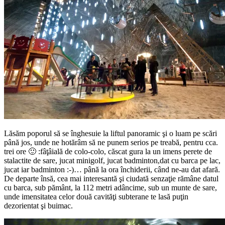
Lăsăm poporul să se înghesuie la liftul panoramic şi o luam pe scări
până jos, unde ne hotărâm să ne punem serios pe treabă, pentru cca.
trei ore 🙂 :fâţâială de colo-colo, căscat gura la un imens perete de
stalactite de sare, jucat minigolf, jucat badminton,dat cu barca pe lac,
jucat iar badminton :-)… până la ora închiderii, când ne-au dat afară.
De departe însă, cea mai interesantă şi ciudată senzaţie rămâne datul
cu barca, sub pământ, la 112 metri adâncime, sub un munte de sare,
unde imensitatea celor două cavităţi subterane te lasă puţin
dezorientat şi buimac.