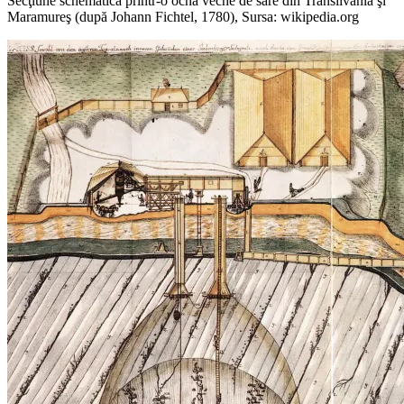
Secţiune schematică printr-o ocnă veche de sare din Transilvania şi
Maramureş (după Johann Fichtel, 1780), Sursa: wikipedia.org