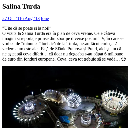
Salina Turda
27 Oct ’11
6 Aug ’13
Ione
”Uite că se poate și la noi!”
O vizită la Salina Turda era în plan de ceva vreme. Cele câteva
imagini si reportaje prinse din zbor pe diverse posturi TV, în care se
vorbea de ”minunea” turistică de la Turda, ne-au făcut curioși să
vedem cum este aici. Faţă de Slănic Prahova și Praid, aici ştiam că
ne aşteaptă ceva diferit… că doar nu degeaba s-au păpat 6 milioane
de euro din fonduri europene. Ceva, ceva tot trebuie să se vadă… 🙂