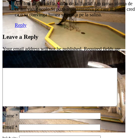
Am fost de curand la salina de la Turda! Am ramas uimita de
ce am vazut acolo.Si poza reprezentativa pe care ai pus-o cred
ca o sa convinga lumea sa treaca pe la salina.
Reply
Leave a Reply
Your email address will not be published.
Required fields are
marked
*
Comment
*
Name
*
Email
*