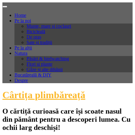
Skip
to
Home
content
Pe la noi
Munte, mare si coclauri
Bicicleală
De oraș
Sate și tradiții
Pe la alții
Natura
Păsări & birdwatching
Flori si plante
Gâze și alte dihănii
Bucatăreală & DIY
Despre
Cârtița plimbăreață
O cărtiță curioasă care își scoate nasul
din pământ pentru a descoperi lumea. Cu
ochii larg deschiși!