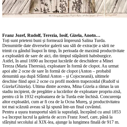
Franz Jozef, Rudolf, Terezia, Iosif, Gizela, Anotn…
Toți sunt prieteni buni și formează împreună Salina Turda.
Denumirile date diverselor galerii sau săli de extracție a sării ne
trimit cu gândul înapoi în timp, în perioada de maximă productivitate
a exploatării de sare de aici, din timpul stăpânirii habsburgice.
Astfel, în anul 1690 au început lucrările de deschidere a Minei
Tereza (Maria Theresia), exploatare în formă de clopot. Au urmat
apoi alte 2 ocne de sare în formă de clopot (Anton – probabil
denumită așa după Sfântul Anton – și Cojocneană), ultimele
deschise fiind apoi 2 ocne cu profil modern trapezoidal (Rudolf si
Gizela/Ghizela). Ultima dintre acestea, Mina Gizela a rămas la un
stadiu incipient, de pregătire a lucrărilor de exploatare propriu-zisă,
pentru că în 1932 exploatarea de la Turda este închisă. Concurenţa
altor exploatări, cum ar fi cea de la Ocna Mureş, şi productivitatea
tot mai scăzută aveau să îşi spună într-un final cuvântul.
Pentru a ușura transportul sării la suprafață, începând cu anul 1853
s-a început lucrul la galeria de acces Franz Josef, care, până la
sfârșitul secolului al XIX-lea, ajunge la lungimea finală de 917 m.