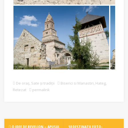
De oraș
,
Sate și tradiții
Biserici si Manastiri
,
Hateg
,
Retezat
permalink
Post
O IDEE DE REVELION – APUSUL
10 DESTINATII FOTO-