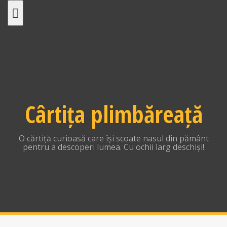
Skip
to
content
Cârtița plimbăreață
O cărtiță curioasă care își scoate nasul din pământ
pentru a descoperi lumea. Cu ochii larg deschiși!