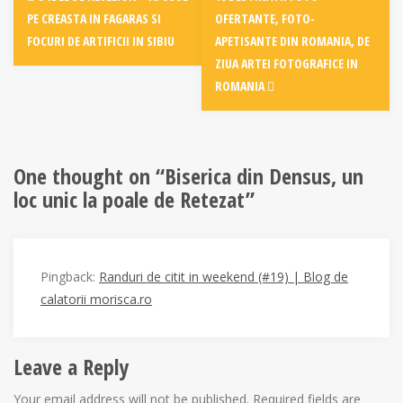
navigation
PE CREASTA IN FAGARAS SI
OFERTANTE, FOTO-
FOCURI DE ARTIFICII IN SIBIU
APETISANTE DIN ROMANIA, DE
ZIUA ARTEI FOTOGRAFICE IN
ROMANIA
One thought on “
Biserica din Densus, un
loc unic la poale de Retezat
”
Pingback:
Randuri de citit in weekend (#19) | Blog de
calatorii morisca.ro
Leave a Reply
Your email address will not be published.
Required fields are